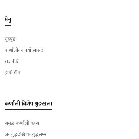
मेनु
गृहपृष्ठ
कर्णालीका नयाँ सांसद
राजनीति
हाम्रो टीम
कर्णाली विशेष श्रृङखला
समृद्ध कर्णाली बहस
जनयुद्धदेखि धनयुद्धसम्म