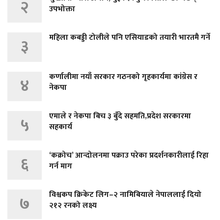
२
उपभोक्ता
महिला कबड्डी टोलीले पनि एसियाडको तयारी भारतमै गर्ने
३
कर्णालीमा नयाँ सरकार गठनको गृहकार्यमा कांग्रेस र
४
नेकपा
एमाले र नेकपा बिच ३ बुँदे सहमति,प्रदेश सरकारमा
५
सहकार्य
‘कक्रोच’ आन्दोलनमा पक्राउ परेका प्रदर्शनकारीलाई रिहा
६
गर्न माग
विश्वकप क्रिकेट लिग–२ नामिबियाले नेपाललाई दियो
७
२१२ रनको लक्ष्य