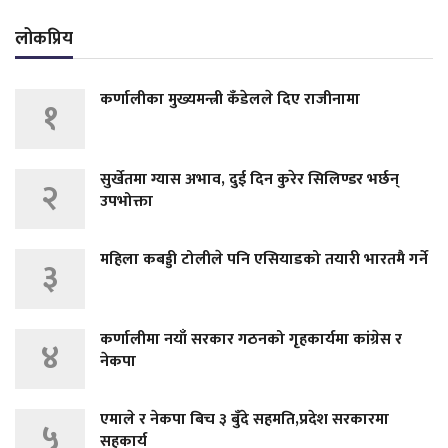
लोकप्रिय
कर्णालीका मुख्यमन्त्री कँडेलले दिए राजीनामा
१
सुर्खेतमा ग्यास अभाव, दुई दिन कुरेर सिलिण्डर भर्छन्
२
उपभोक्ता
महिला कबड्डी टोलीले पनि एसियाडको तयारी भारतमै गर्ने
३
कर्णालीमा नयाँ सरकार गठनको गृहकार्यमा कांग्रेस र
४
नेकपा
एमाले र नेकपा बिच ३ बुँदे सहमति,प्रदेश सरकारमा
५
सहकार्य