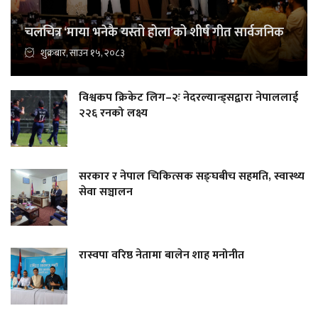
चलचित्र ‘माया भनेकै यस्तो होला’को शीर्ष गीत सार्वजनिक
शुक्रबार, साउन १५, २०८३
विश्वकप क्रिकेट लिग–२ः नेदरल्यान्ड्सद्वारा नेपाललाई
२२६ रनको लक्ष्य
सरकार र नेपाल चिकित्सक सङ्घबीच सहमति, स्वास्थ्य
सेवा सञ्चालन
रास्वपा वरिष्ठ नेतामा बालेन शाह मनोनीत