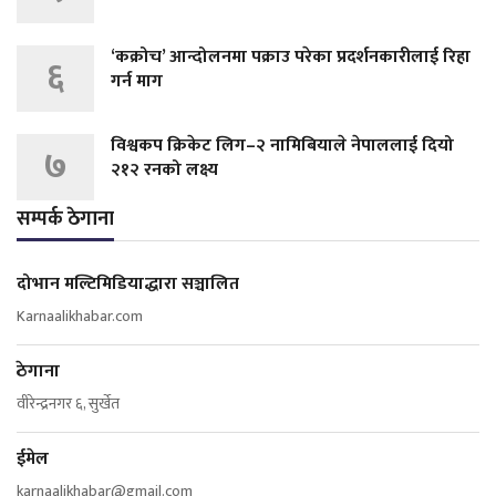
‘कक्रोच’ आन्दोलनमा पक्राउ परेका प्रदर्शनकारीलाई रिहा
६
गर्न माग
विश्वकप क्रिकेट लिग–२ नामिबियाले नेपाललाई दियो
७
२१२ रनको लक्ष्य
सम्पर्क ठेगाना
दोभान मल्टिमिडियाद्धारा सञ्चालित
Karnaalikhabar.com
ठेगाना
वीरेन्द्रनगर ६, सुर्खेत
ईमेल
karnaalikhabar@gmail.com