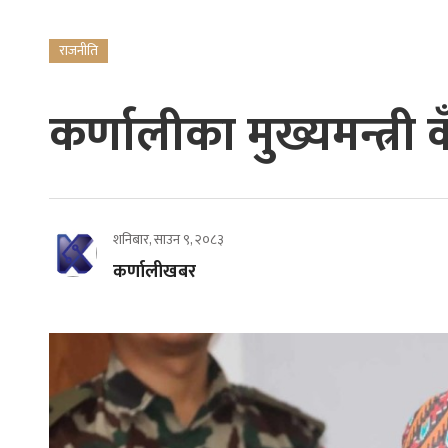
राजनीति
कर्णालीका मुख्यमन्त्री
शनिबार, साउन ९, २०८३
कर्णालीखबर