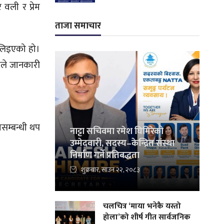
 वली र प्रेम
ताजा समाचार
ा लिइएको हो।
तले जानकारी
सम्बन्धी थप
नाट्टा सचिवमा रमेश घिमिरेको
उम्मेदवारी, सदस्य–केन्द्रित संस्था
निर्माण गर्ने प्रतिबद्धता
शुक्रबार, साउन २२, २०८३
चलचित्र ‘माया भनेकै यस्तो
होला’को शीर्ष गीत सार्वजनिक