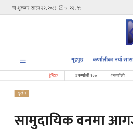
गृहपृष्ठ
कर्णालीका नयाँ सां
ट्रेन्डिङ
#कर्णाली १००
#कर्णाली
सुर्खेत
सामुदायिक वनमा आगज