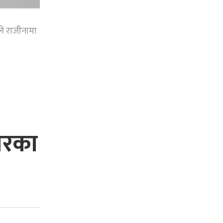
े राजीनामा
धारका