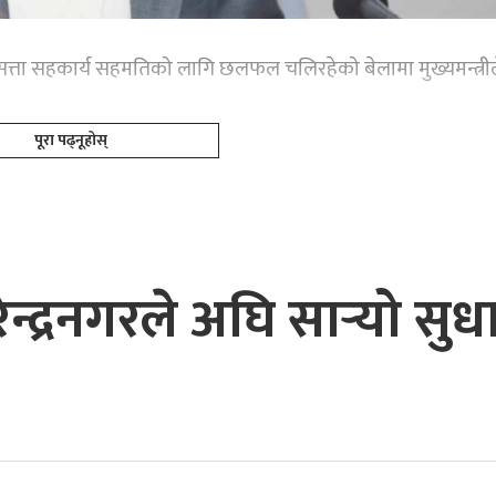
सत्ता सहकार्य सहमतिको लागि छलफल चलिरहेको बेलामा मुख्यमन्त्रील
पूरा पढ्नूहोस्
ेन्द्रनगरले अघि सार्‍यो सु