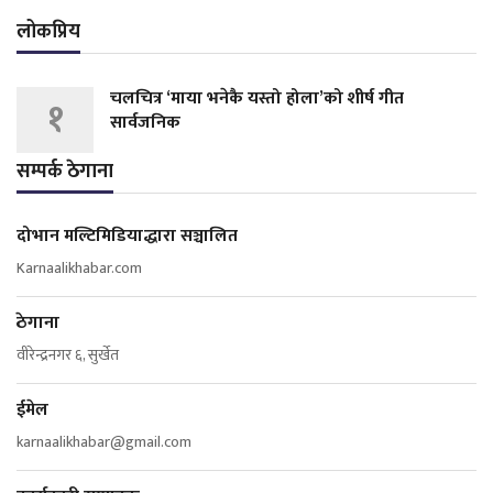
लोकप्रिय
चलचित्र ‘माया भनेकै यस्तो होला’को शीर्ष गीत
१
सार्वजनिक
सम्पर्क ठेगाना
दोभान मल्टिमिडियाद्धारा सञ्चालित
Karnaalikhabar.com
ठेगाना
वीरेन्द्रनगर ६, सुर्खेत
ईमेल
karnaalikhabar@gmail.com