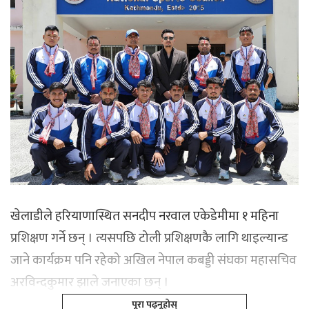
खेलाडीले हरियाणास्थित सनदीप नरवाल एकेडेमीमा १ महिना
प्रशिक्षण गर्ने छन् । त्यसपछि टोली प्रशिक्षणकै लागि थाइल्यान्ड
जाने कार्यक्रम पनि रहेको अखिल नेपाल कबड्डी संघका महासचिव
अरविन्दकुमार झाले जनाएका छन् ।
पूरा पढ्नूहोस्