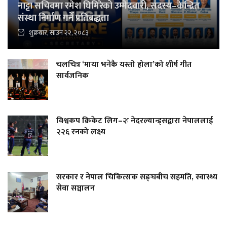
नाट्टा सचिवमा रमेश घिमिरेको उम्मेदवारी, सदस्य–केन्द्रित
संस्था निर्माण गर्ने प्रतिबद्धता
शुक्रबार, साउन २२, २०८३
चलचित्र ‘माया भनेकै यस्तो होला’को शीर्ष गीत
सार्वजनिक
विश्वकप क्रिकेट लिग–२ः नेदरल्यान्ड्सद्वारा नेपाललाई
२२६ रनको लक्ष्य
सरकार र नेपाल चिकित्सक सङ्घबीच सहमति, स्वास्थ्य
सेवा सञ्चालन