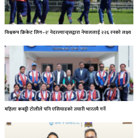
विश्वकप क्रिकेट लिग–२ः नेदरल्यान्ड्सद्वारा नेपाललाई २२६ रनको लक्ष्य
महिला कबड्डी टोलीले पनि एसियाडको तयारी भारतमै गर्ने