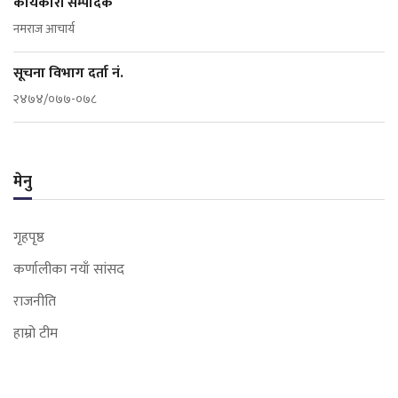
कार्यकारी सम्पादक
नमराज आचार्य
सूचना विभाग दर्ता नं.
२४७४/०७७-०७८
मेनु
गृहपृष्ठ
कर्णालीका नयाँ सांसद
राजनीति
हाम्रो टीम