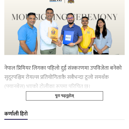
नेपाल प्रिमियर लिगका पहिलो दुई संस्करणमा उपविजेता बनेको
सुदूरपश्चिम रोयल्स प्रतियोगिताकै सबैभन्दा ठूलो समर्थक
(फ्यानबेस) भएको टोलीका रूपमा परिचित छ।
पूरा पढ्नूहोस्
कर्णाली हिरो