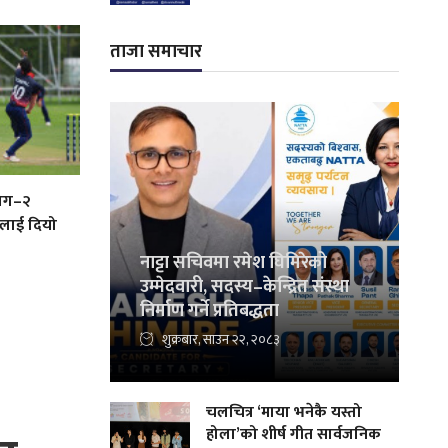
ताजा समाचार
लिग–२
ललाई दियो
नाट्टा सचिवमा रमेश घिमिरेको
उम्मेदवारी, सदस्य–केन्द्रित संस्था
निर्माण गर्ने प्रतिबद्धता
शुक्रबार, साउन २२, २०८३
चलचित्र ‘माया भनेकै यस्तो
होला’को शीर्ष गीत सार्वजनिक