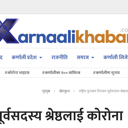
सद
कर्णाली प्रदेश
राजनीति
समाज
कर्णाली लिजे
#कोरोना भाइरस
#कर्णालीका १०० व्यक्तित्व
#कर्णालीमा चुनाव
गृहपृष्ठ
खेलकुद
राष्ट्रिय फुटबल टिमका पूर्वसदस्य श्रेष्
र्वसदस्य श्रेष्ठलाई कोरोना