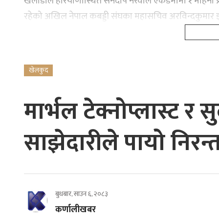
खेलाडीले हरियाणास्थित सनदीप नरवाल एकेडेमीमा १ महिना प्रशि
रहेको अखिल नेपाल कबड्डी संघका महासचिव अरविन्दकुमार 
खेलकुद
मार्भल टेक्नोप्लास्ट र
साझेदारीले पायो निरन्
बुधबार, साउन ६, २०८३
कर्णालीखबर