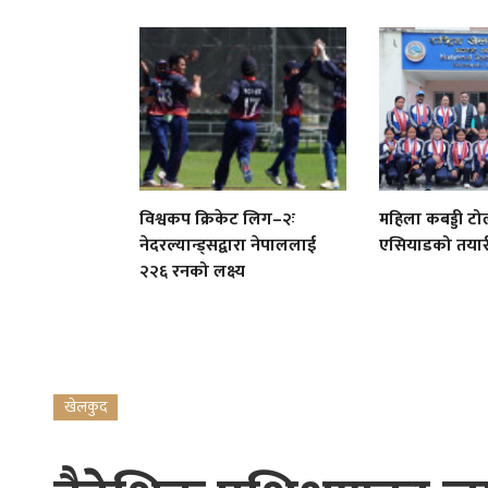
विश्वकप क्रिकेट लिग–२ः
महिला कबड्डी टो
नेदरल्यान्ड्सद्वारा नेपाललाई
एसियाडको तयारी 
२२६ रनको लक्ष्य
खेलकुद