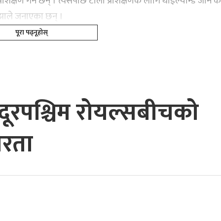
क्षण गर्ने छन् । त्यसपछि टोली प्रशिक्षणकै लागि थाइल्यान्ड जाने का
झाले जनाएका छन् ।
पूरा पढ्नूहोस्
 सुदूरपश्चिम रोयल्सबीचको
तरता