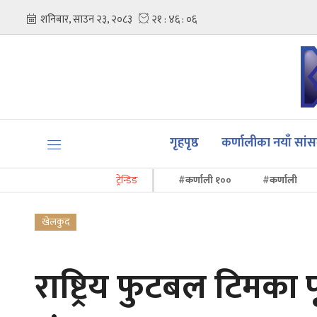
गृहपृष्ठ
कर्णालीका नयाँ सां
ट्रेन्डिङ
#कर्णाली १००
#कर्णाली
खेलकुद
राष्ट्रिय फुटबल टिमका पू