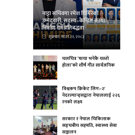
नाट्टा सचिवमा रमेश घिमिरेको
उम्मेदवारी, सदस्य–केन्द्रित संस्था
निर्माण गर्ने प्रतिबद्धता
शुक्रबार, साउन २२, २०८३
चलचित्र ‘माया भनेकै यस्तो
होला’को शीर्ष गीत सार्वजनिक
विश्वकप क्रिकेट लिग–२ः
नेदरल्यान्ड्सद्वारा नेपाललाई २२६
रनको लक्ष्य
सरकार र नेपाल चिकित्सक
सङ्घबीच सहमति, स्वास्थ्य सेवा
सञ्चालन