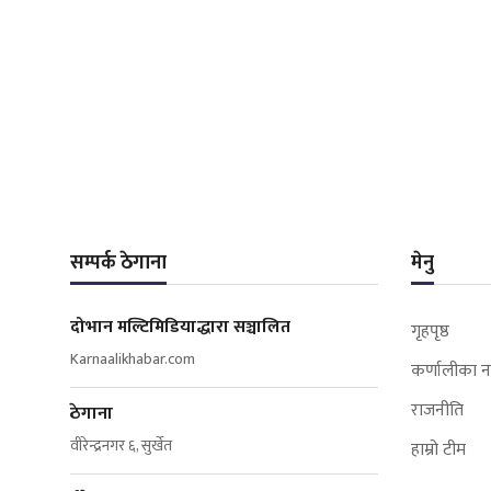
सम्पर्क ठेगाना
मेनु
दोभान मल्टिमिडियाद्धारा सञ्चालित
गृहपृष्ठ
Karnaalikhabar.com
कर्णालीका न
राजनीति
ठेगाना
वीरेन्द्रनगर ६, सुर्खेत
हाम्रो टीम