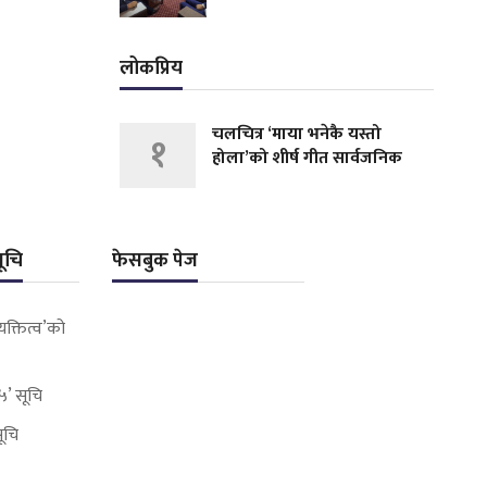
लोकप्रिय
चलचित्र ‘माया भनेकै यस्तो
१
होला’को शीर्ष गीत सार्वजनिक
ूचि
फेसबुक पेज
यक्तित्व’को
५’ सूचि
सूचि