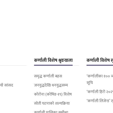
कर्णाली विशेष श्रृङखला
कर्णाली विशेष स
समृद्ध कर्णाली बहस
‘कर्णालीका १०० व्
सूचि
याँ सांसद
जनयुद्धदेखि धनयुद्धसम्म
‘कर्णाली हिरो २०२
कोरोना (कोभिड-१९) विशेष
‘कर्णाली लिजेन्ड’ 
सोती घटनाको शल्यक्रिया
कर्णाली पालिका समीक्षा