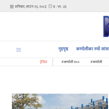
गृहपृष्ठ
कर्णालीका नयाँ सां
ट्रेन्डिङ
#कर्णाली १००
#कर्णाली