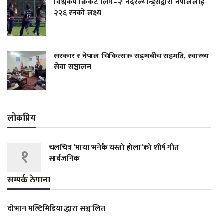
विश्वकप क्रिकेट लिग–२ः नेदरल्यान्ड्सद्वारा नेपाललाई
२२६ रनको लक्ष्य
सरकार र नेपाल चिकित्सक सङ्घबीच सहमति, स्वास्थ्य
सेवा सञ्चालन
लोकप्रिय
चलचित्र ‘माया भनेकै यस्तो होला’को शीर्ष गीत
१
सार्वजनिक
सम्पर्क ठेगाना
दोभान मल्टिमिडियाद्धारा सञ्चालित