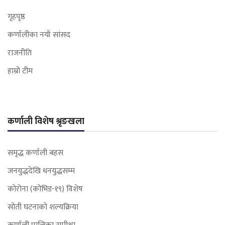
गृहपृष्ठ
कर्णालीका नयाँ सांसद
राजनीति
हाम्रो टीम
कर्णाली विशेष श्रृङखला
समृद्ध कर्णाली बहस
जनयुद्धदेखि धनयुद्धसम्म
कोरोना (कोभिड-१९) विशेष
सोती घटनाको शल्यक्रिया