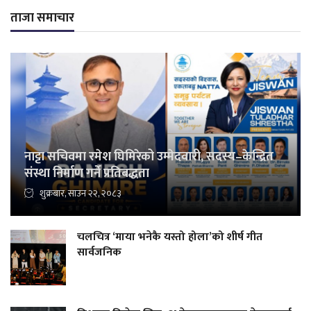
ताजा समाचार
नाट्टा सचिवमा रमेश घिमिरेको उम्मेदवारी, सदस्य–केन्द्रित
संस्था निर्माण गर्ने प्रतिबद्धता
शुक्रबार, साउन २२, २०८३
चलचित्र ‘माया भनेकै यस्तो होला’को शीर्ष गीत
सार्वजनिक