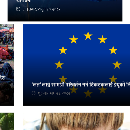
चेतावनी
आइतबार, फागुन १०, २०८२
देश
‘लत’ लाग्ने सामग्री परिवर्तन गर्न टिकटकलाई इयूको नि
शुक्रबार, माघ २३, २०८२