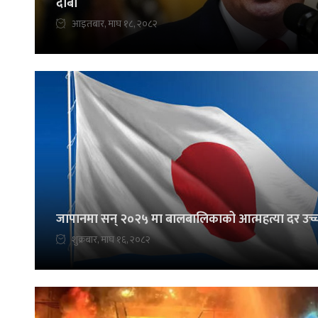
दाबी
आइतबार, माघ १८, २०८२
जापानमा सन् २०२५ मा बालबालिकाको आत्महत्या दर उच्
शुक्रबार, माघ १६, २०८२