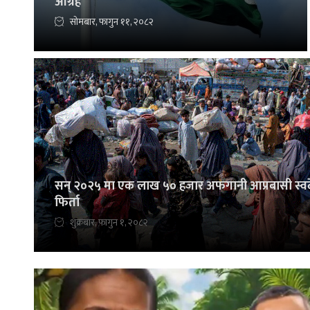
आग्रह
सोमबार, फागुन ११, २०८२
सन् २०२५ मा एक लाख ५० हजार अफगानी आप्रबासी स्व
फिर्ता
शुक्रबार, फागुन १, २०८२