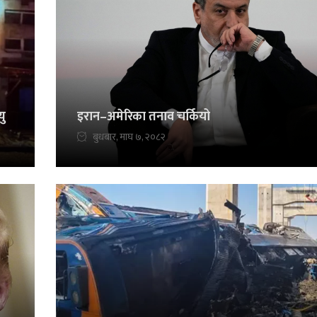
यु
इरान–अमेरिका तनाव चर्कियो
बुधबार, माघ ७, २०८२