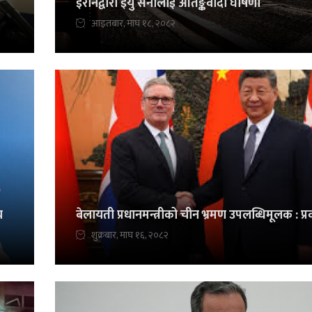
इरानद्वारा इयु सेनालाई आतङ्कवादी घोषणा
आइतबार, माघ १८, २०८२
च
बेलायती प्रधानमन्त्रीको चीन भ्रमण उपलब्धिमूलक : प्र
शुक्रबार, माघ १६, २०८२