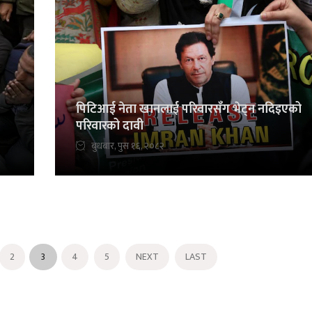
पिटिआई नेता खानलाई परिवारसँग भेट्न नदिइएको
परिवारको दावी
बुधबार, पुस १६, २०८२
2
3
4
5
NEXT
LAST