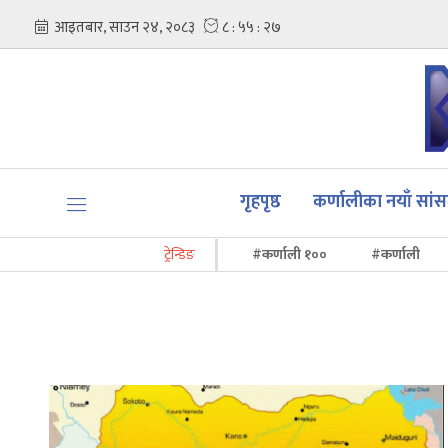
गृहपृष्ठ
कर्णालीका नयाँ सां
ट्रेन्डिङ
#कर्णाली १००
#कर्णाली