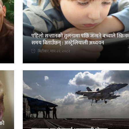
पहिलो सन्तानको तुलनामा पछि जन्मने बच्चाले स्क्रिन
समय बिताउँछन् : अस्ट्रेलियाली अध्ययन
बिहीबार, माघ २२, २०८२
पको