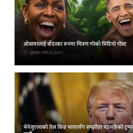
ओबामालाई बाँदरका रूपमा चित्रण गरेको भिडियो पोस्ट
शुक्रबार, माघ २३, २०८२
भेनेजुएलाको तेल किन्न भारतसँग सम्झौता भइसकेको ट्रम्