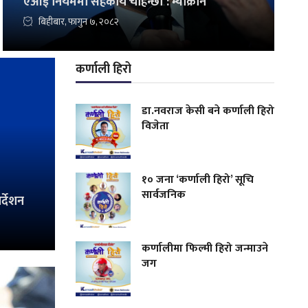
एआई नियममा सहकार्य चाहन्छौँ : म्याक्रोन
बिहीबार, फागुन ७, २०८२
कर्णाली हिरो
डा.नवराज केसी बने कर्णाली हिरो
विजेता
१० जना ‘कर्णाली हिरो’ सूचि
सार्वजनिक
र्देशन
कर्णालीमा फिल्मी हिरो जन्माउने
जग