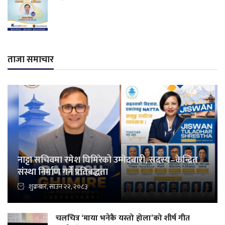
ताजा समाचार
नाट्टा सचिवमा रमेश घिमिरेको उम्मेदवारी, सदस्य–केन्द्रित
संस्था निर्माण गर्ने प्रतिबद्धता
शुक्रबार, साउन २२, २०८३
चलचित्र ‘माया भनेकै यस्तो होला’को शीर्ष गीत