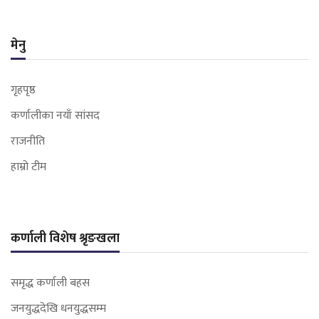
मेनु
गृहपृष्ठ
कर्णालीका नयाँ सांसद
राजनीति
हाम्रो टीम
कर्णाली विशेष श्रृङखला
समृद्ध कर्णाली बहस
जनयुद्धदेखि धनयुद्धसम्म