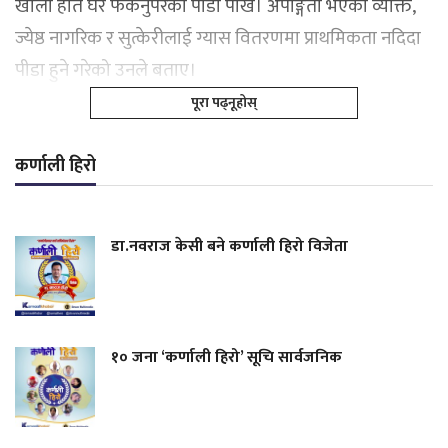
खाली हात घर फर्कनुपरेको पीडा पोखे। अपाङ्गता भएका व्यक्ति,
ज्येष्ठ नागरिक र सुत्केरीलाई ग्यास वितरणमा प्राथमिकता नदिदा
पीडा हुने गरेको उनले बताए।
पूरा पढ्नूहोस्
कर्णाली हिरो
डा.नवराज केसी बने कर्णाली हिरो विजेता
१० जना ‘कर्णाली हिरो’ सूचि सार्वजनिक