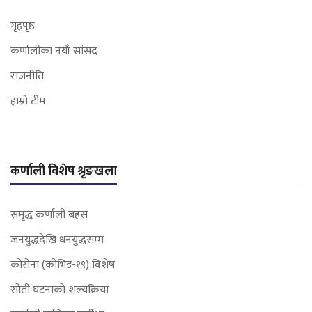
गृहपृष्ठ
कर्णालीका नयाँ सांसद
राजनीति
हाम्रो टीम
कर्णाली विशेष श्रृङखला
समृद्ध कर्णाली बहस
जनयुद्धदेखि धनयुद्धसम्म
कोरोना (कोभिड-१९) विशेष
सोती घटनाको शल्यक्रिया