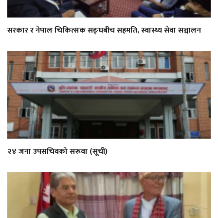
सरकार र नेपाल चिकित्सक सङ्घबीच सहमति, स्वास्थ्य सेवा सञ्चालन
२४ जना उपसचिवको सरूवा (सूची)