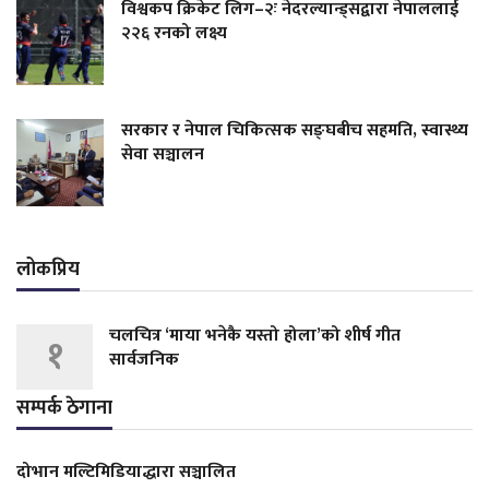
विश्वकप क्रिकेट लिग–२ः नेदरल्यान्ड्सद्वारा नेपाललाई
२२६ रनको लक्ष्य
सरकार र नेपाल चिकित्सक सङ्घबीच सहमति, स्वास्थ्य
सेवा सञ्चालन
लोकप्रिय
चलचित्र ‘माया भनेकै यस्तो होला’को शीर्ष गीत
१
सार्वजनिक
सम्पर्क ठेगाना
दोभान मल्टिमिडियाद्धारा सञ्चालित