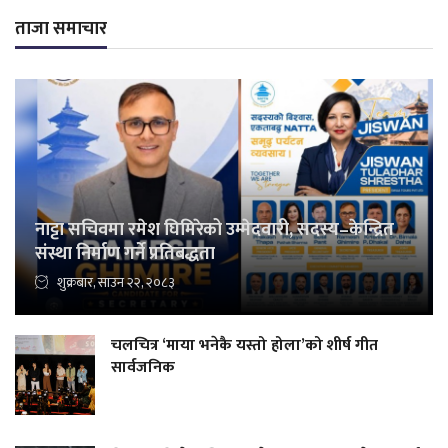
ताजा समाचार
नाट्टा सचिवमा रमेश घिमिरेको उम्मेदवारी, सदस्य–केन्द्रित
संस्था निर्माण गर्ने प्रतिबद्धता
शुक्रबार, साउन २२, २०८३
चलचित्र ‘माया भनेकै यस्तो होला’को शीर्ष गीत
सार्वजनिक