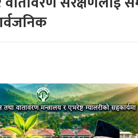
र वातावरण संरक्षणलाई समे
ार्वजनिक