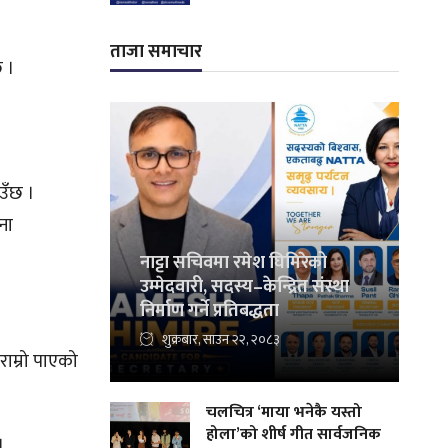
ताजा समाचार
छ ।
उँछ ।
ना
नाट्टा सचिवमा रमेश घिमिरेको
उम्मेदवारी, सदस्य–केन्द्रित संस्था
निर्माण गर्ने प्रतिबद्धता
शुक्रबार, साउन २२, २०८३
राम्रो पाएको
चलचित्र ‘माया भनेकै यस्तो
होला’को शीर्ष गीत सार्वजनिक
।