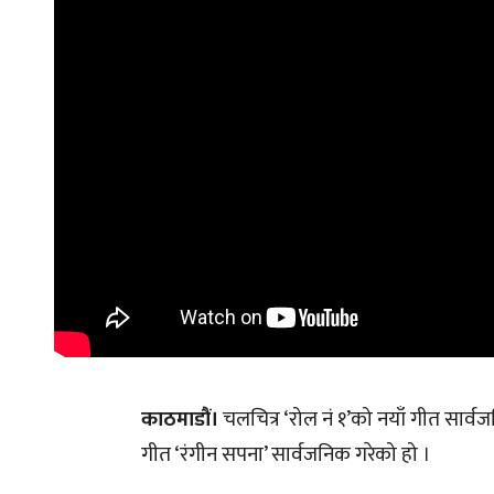
काठमाडौं।
चलचित्र ‘रोल नं १’को नयाँ गीत सार्वज
गीत ‘रंगीन सपना’ सार्वजनिक गरेको हो ।