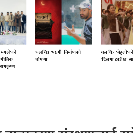
 मंगले'को
चलचित्र 'पञ्चमी' निर्माणको
चलचित्र 'बेहुली'
ंगीतिक
घोषणा
'दिलमा ठाउँ छ' स
 रामकृष्ण