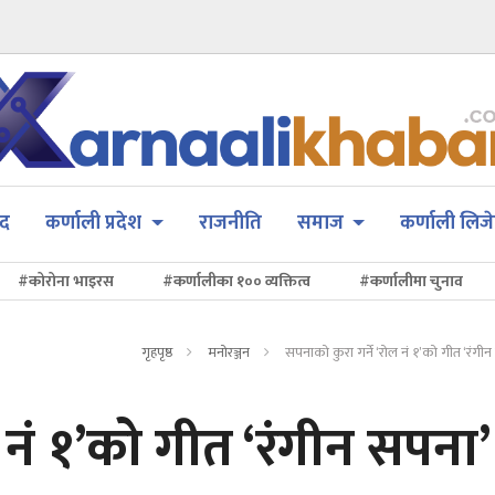
सद
कर्णाली प्रदेश
राजनीति
समाज
कर्णाली लिजे
#कोरोना भाइरस
#कर्णालीका १०० व्यक्तित्व
#कर्णालीमा चुनाव
गृहपृष्ठ
मनोरञ्जन
सपनाको कुरा गर्ने ‘रोल नं १’को गीत ‘रंगी
 नं १’को गीत ‘रंगीन सपना’