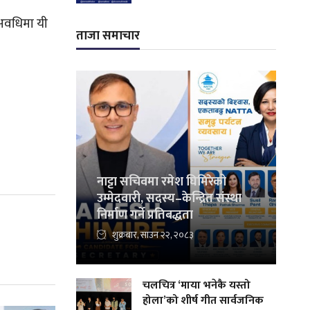
 अवधिमा यी
ताजा समाचार
नाट्टा सचिवमा रमेश घिमिरेको
उम्मेदवारी, सदस्य–केन्द्रित संस्था
निर्माण गर्ने प्रतिबद्धता
शुक्रबार, साउन २२, २०८३
चलचित्र ‘माया भनेकै यस्तो
होला’को शीर्ष गीत सार्वजनिक