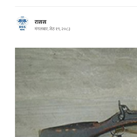
रासस
मंगलबार, जेठ १९, २०८३