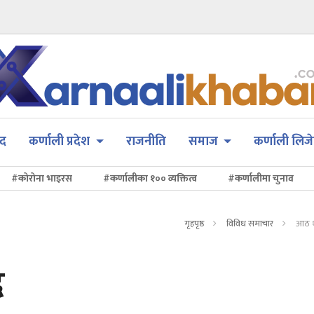
सद
कर्णाली प्रदेश
राजनीति
समाज
कर्णाली लिजे
#कोरोना भाइरस
#कर्णालीका १०० व्यक्तित्व
#कर्णालीमा चुनाव
गृहपृष्ठ
विविध समाचार
आठ थ
द