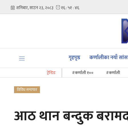
गृहपृष्ठ
कर्णालीका नयाँ सां
ट्रेन्डिङ
#कर्णाली १००
#कर्णाली
विविध समाचार
आठ थान बन्दुक बराम