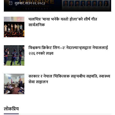
शुक्रबार, साउन २२, २०८३
चलचित्र ‘माया भनेकै यस्तो होला’को शीर्ष गीत
सार्वजनिक
विश्वकप क्रिकेट लिग–२ः नेदरल्यान्ड्सद्वारा नेपाललाई
२२६ रनको लक्ष्य
सरकार र नेपाल चिकित्सक सङ्घबीच सहमति, स्वास्थ्य
सेवा सञ्चालन
लोकप्रिय