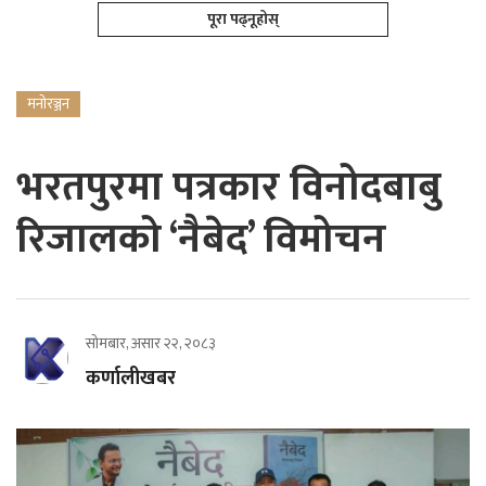
पूरा पढ्नूहोस्
मनोरञ्जन
भरतपुरमा पत्रकार विनोदबाबु
रिजालको ‘नैबेद’ विमोचन
सोमबार, असार २२, २०८३
कर्णालीखबर