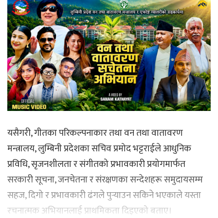
यसैगरी, गीतका परिकल्पनाकार तथा वन तथा वातावरण
मन्त्रालय, लुम्बिनी प्रदेशका सचिव प्रमोद भट्टराईले आधुनिक
प्रविधि, सृजनशीलता र संगीतको प्रभावकारी प्रयोगमार्फत
सरकारी सूचना, जनचेतना र संरक्षणका सन्देशहरू समुदायसम्म
सहज, दिगो र प्रभावकारी ढंगले पुर्‍याउन सकिने भएकाले यस्ता
रचनात्मक अभियानलाई प्राथमिकता दिइएको बताए।