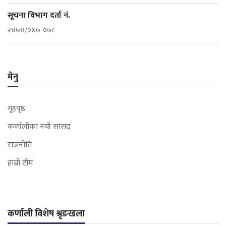
सूचना विभाग दर्ता नं.
२४७४/०७७-०७८
मेनु
गृहपृष्ठ
कर्णालीका नयाँ सांसद
राजनीति
हाम्रो टीम
कर्णाली विशेष श्रृङखला