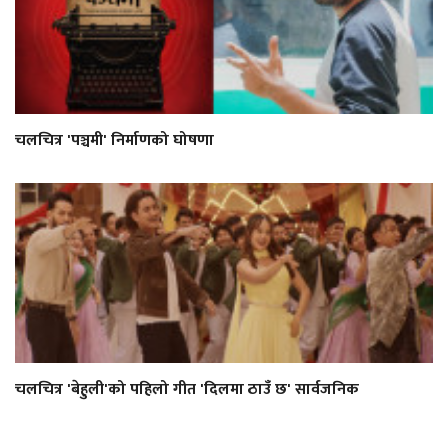
चलचित्र 'पञ्चमी' निर्माणको घोषणा
चलचित्र 'बेहुली'को पहिलो गीत 'दिलमा ठाउँ छ' सार्वजनिक