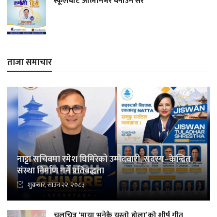
स्कूलबाटै आत्मनिर्भर बनाउने सर
ताजा समाचार
नाट्टा सचिवमा रमेश घिमिरेको उम्मेदवारी, सदस्य–केन्द्रित
संस्था निर्माण गर्ने प्रतिबद्धता
शुक्रबार, साउन २२, २०८३
चलचित्र ‘माया भनेकै यस्तो होला’को शीर्ष गीत