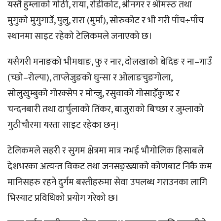
यस्तै हुम्लाको गोठी, राया, रोडीकोट, श्रीनगर र श्रीमस्ठ तथा
मुगुको मुगुगाउँ, पुलु, रारा (मुर्मा), सोरुकोट र भी गरी पाँच÷पाँच
स्थानमा साइट रहेको टेलिकमले जनाएको छ।
यसैगरी मनाङको भीमथाङ, फु र नार, दोलखाको बेदिङ र ना–गाउँ
(च्छो–रोल्पा), ताप्लेजुङको घुन्सा र ओलाङचुङगोला,
सोलुखुम्बुको गोरक्सेप र मोन्जु, रसुवाको गोसाइँकुण्ड र
चन्दनबारी तथा दार्चुलाको तिंकर, बाजुराको बिच्छा र जुम्लाको
गुठीचौरमा यस्ता साइट रहेका छन्।
टेलिकमले सहरी र सुगम क्षेत्रमा मात्र नभई भौगोलिक हिसाबले
देशभरका अत्यन्त विकट तथा जनसङ्ख्याको कोणबाट निकै कम
मानिसहरु रहने दुर्गम बस्तीहरुमा सेवा उपलब्ध गराउनका लागि
भिस्याट प्रविधिको प्रयोग गरेको छ।