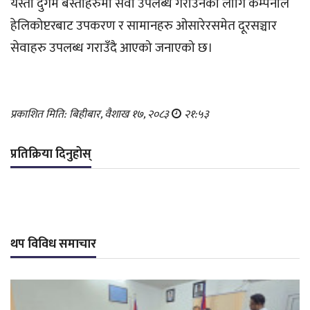
यस्ता दुर्गम बस्तीहरुमा सेवा उपलब्ध गराउनका लागि कम्पनीले
हेलिकोप्टरबाट उपकरण र सामानहरु ओसारेरसमेत दूरसञ्चार
सेवाहरु उपलब्ध गराउँदै आएको जनाएको छ।
प्रकाशित मिति: बिहीबार, वैशाख १७, २०८३
२१:५३
प्रतिक्रिया दिनुहोस्
थप विविध समाचार