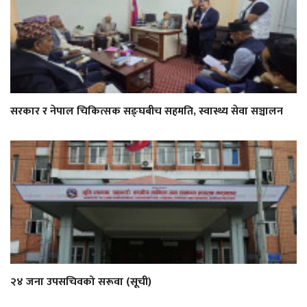
सरकार र नेपाल चिकित्सक सङ्घबीच सहमति, स्वास्थ्य सेवा सञ्चालन
२४ जना उपसचिवको सरूवा (सूची)