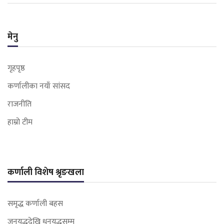
मेनु
गृहपृष्ठ
कर्णालीका नयाँ सांसद
राजनीति
हाम्रो टीम
कर्णाली विशेष श्रृङखला
समृद्ध कर्णाली बहस
जनयुद्धदेखि धनयुद्धसम्म