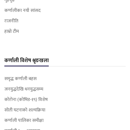
गृहपृष्ठ
कर्णालीका नयाँ सांसद
राजनीति
हाम्रो टीम
कर्णाली विशेष श्रृङखला
समृद्ध कर्णाली बहस
जनयुद्धदेखि धनयुद्धसम्म
कोरोना (कोभिड-१९) विशेष
सोती घटनाको शल्यक्रिया
कर्णाली पालिका समीक्षा