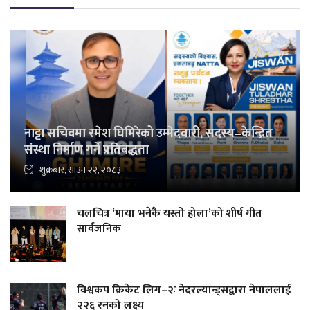
नाट्टा सचिवमा रमेश घिमिरेको उम्मेदवारी, सदस्य–केन्द्रित
संस्था निर्माण गर्ने प्रतिबद्धता
शुक्रबार, साउन २२, २०८३
चलचित्र ‘माया भनेकै यस्तो होला’को शीर्ष गीत
सार्वजनिक
विश्वकप क्रिकेट लिग–२ः नेदरल्यान्ड्सद्वारा नेपाललाई
२२६ रनको लक्ष्य