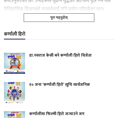
बनाउनुभएको छ। उनीहरूले युक्रेन युद्धको औचित्य पुष्टि गर्न यस
ऐतिहासिक विजयको सन्दर्भलाई पनि प्रयोग गरिरहेका छन्।
पूरा पढ्नूहोस्
कर्णाली हिरो
डा.नवराज केसी बने कर्णाली हिरो विजेता
१० जना ‘कर्णाली हिरो’ सूचि सार्वजनिक
कर्णालीमा फिल्मी हिरो जन्माउने जग