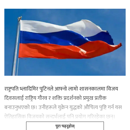
राष्ट्रपति भ्लादिमिर पुटिनले आफ्नो लामो शासनकालमा विजय
दिवसलाई राष्ट्रिय गौरव र शक्ति प्रदर्शनको प्रमुख प्रतीक
बनाउनुभएको छ। उनीहरूले युक्रेन युद्धको औचित्य पुष्टि गर्न यस
ऐतिहासिक विजयको सन्दर्भलाई पनि प्रयोग गरिरहेका छन्।
पूरा पढ्नूहोस्