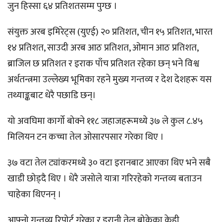
जुन हिस्सा ६४ प्रतिशतसम्म पुग्छ ।
संयुक्त अरब इमिरेट्स (युएई) २० प्रतिशत, चीन १५ प्रतिशत, भारत
१४ प्रतिशत, साउदी अरब आठ प्रतिशत, ओमान आठ प्रतिशत,
ब्राजिल छ प्रतिशत र इराक पाँच प्रतिशत रहेका छन् भने विश्व
अर्थतन्त्रमा उल्लेख्य भूमिका रहने मुख्य गन्तव्य र देश देशहरू यस
तथ्याङ्कबाट धेरै पछाडि छन्।
यो अवघिमा कार्गो बोक्ने ११८ जहाजहरूमध्ये ३७ ले कुल ८.४५
मिलियन टन कच्चा तेल ओसारपसार गरेका थिए ।
३७ वटा तेल ट्यांकरमध्ये ३० वटा इरानबाट आएका थिए भने सबै
खाडी छोड्दै थिए । धेरै जसोले यात्रा गरिरहेको गन्तव्य बताउन
चाहेका थिएनन् ।
आफ्नो गन्तव्य रिपोर्ट गरेका र इरानी तेल बोकेका केही