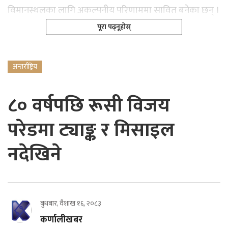
विमानस्थलका लागि अकल्पनीय परिणाममा सावित बनेका छन् ।
पूरा पढ्नूहोस्
अन्तर्राष्ट्रिय
८० वर्षपछि रूसी विजय
परेडमा ट्याङ्क र मिसाइल
नदेखिने
बुधबार, वैशाख १६, २०८३
कर्णालीखबर