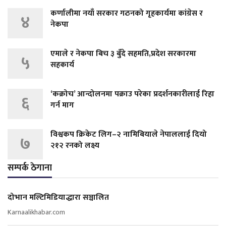
कर्णालीमा नयाँ सरकार गठनको गृहकार्यमा कांग्रेस र
४
नेकपा
एमाले र नेकपा बिच ३ बुँदे सहमति,प्रदेश सरकारमा
५
सहकार्य
‘कक्रोच’ आन्दोलनमा पक्राउ परेका प्रदर्शनकारीलाई रिहा
६
गर्न माग
विश्वकप क्रिकेट लिग–२ नामिबियाले नेपाललाई दियो
७
२१२ रनको लक्ष्य
सम्पर्क ठेगाना
दोभान मल्टिमिडियाद्धारा सञ्चालित
Karnaalikhabar.com