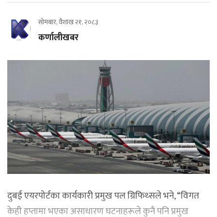
सोमबार, वैशाख २१, २०८३
कर्णालीखबर
दुबई एयरपोर्टका कार्यकारी प्रमुख पल ग्रिफिथ्सले भने, “विगत
केही हप्तामा भएका असाधारण घटनाहरूले कुनै पनि प्रमुख