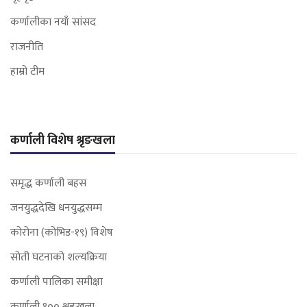
कर्णालीका नयाँ सांसद
राजनीति
हाम्रो टीम
कर्णाली विशेष श्रृङखला
समृद्ध कर्णाली बहस
जनयुद्धदेखि धनयुद्धसम्म
कोरोना (कोभिड-१९) विशेष
सोती घटनाको शल्यक्रिया
कर्णाली पालिका समीक्षा
कर्णाली १०० श्रृङ्खला