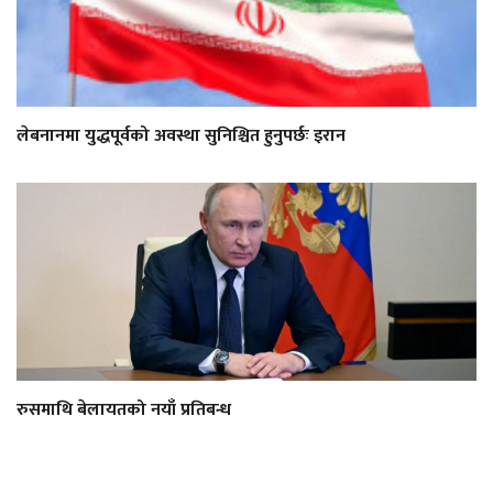
लेबनानमा युद्धपूर्वको अवस्था सुनिश्चित हुनुपर्छः इरान
रुसमाथि बेलायतको नयाँ प्रतिबन्ध