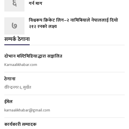
६
गर्न माग
विश्वकप क्रिकेट लिग–२ नामिबियाले नेपाललाई दियो
७
२१२ रनको लक्ष्य
सम्पर्क ठेगाना
दोभान मल्टिमिडियाद्धारा सञ्चालित
Karnaalikhabar.com
ठेगाना
वीरेन्द्रनगर ६, सुर्खेत
ईमेल
karnaalikhabar@gmail.com
कार्यकारी सम्पादक