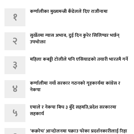
कर्णालीका मुख्यमन्त्री कँडेलले दिए राजीनामा
१
सुर्खेतमा ग्यास अभाव, दुई दिन कुरेर सिलिण्डर भर्छन्
२
उपभोक्ता
महिला कबड्डी टोलीले पनि एसियाडको तयारी भारतमै गर्ने
३
कर्णालीमा नयाँ सरकार गठनको गृहकार्यमा कांग्रेस र
४
नेकपा
एमाले र नेकपा बिच ३ बुँदे सहमति,प्रदेश सरकारमा
५
सहकार्य
‘कक्रोच’ आन्दोलनमा पक्राउ परेका प्रदर्शनकारीलाई रिहा