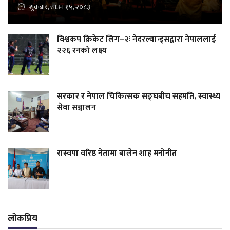
शुक्रबार, साउन १५, २०८३
विश्वकप क्रिकेट लिग–२ः नेदरल्यान्ड्सद्वारा नेपाललाई
२२६ रनको लक्ष्य
सरकार र नेपाल चिकित्सक सङ्घबीच सहमति, स्वास्थ्य
सेवा सञ्चालन
रास्वपा वरिष्ठ नेतामा बालेन शाह मनोनीत
लोकप्रिय