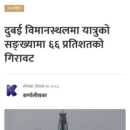
अन्तर्राष्ट्रिय
दुबई विमानस्थलमा यात्रुको
सङ्ख्यामा ६६ प्रतिशतको
गिरावट
सोमबार, वैशाख २१, २०८३
कर्णालीखबर