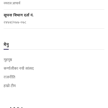
नमराज आचार्य
सूचना विभाग दर्ता नं.
२४७४/०७७-०७८
मेनु
गृहपृष्ठ
कर्णालीका नयाँ सांसद
राजनीति
हाम्रो टीम