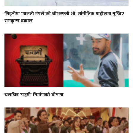
सिड्नीमा 'मालती मंगले'को ओभरफ्लो शो, सांगीतिक माहोलमा गुन्जिए
रामकृष्ण ढकाल
चलचित्र 'पञ्चमी' निर्माणको घोषणा