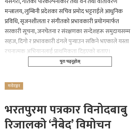
यसैगरी, गीतका परिकल्पनाकार तथा वन तथा वातावरण
मन्त्रालय, लुम्बिनी प्रदेशका सचिव प्रमोद भट्टराईले आधुनिक
प्रविधि, सृजनशीलता र संगीतको प्रभावकारी प्रयोगमार्फत
सरकारी सूचना, जनचेतना र संरक्षणका सन्देशहरू समुदायसम्म
सहज, दिगो र प्रभावकारी ढंगले पुर्‍याउन सकिने भएकाले यस्ता
रचनात्मक अभियानलाई प्राथमिकता दिइएको बताए।
पूरा पढ्नूहोस्
मनोरञ्जन
भरतपुरमा पत्रकार विनोदबाबु
रिजालको ‘नैबेद’ विमोचन