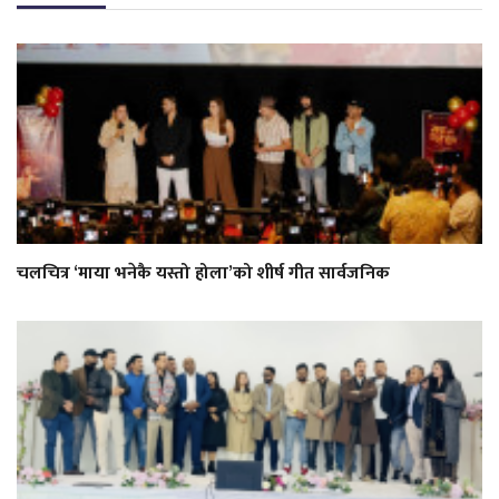
चलचित्र ‘माया भनेकै यस्तो होला’को शीर्ष गीत सार्वजनिक