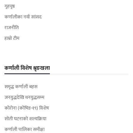
गृहपृष्ठ
कर्णालीका नयाँ सांसद
राजनीति
हाम्रो टीम
कर्णाली विशेष श्रृङखला
समृद्ध कर्णाली बहस
जनयुद्धदेखि धनयुद्धसम्म
कोरोना (कोभिड-१९) विशेष
सोती घटनाको शल्यक्रिया
कर्णाली पालिका समीक्षा