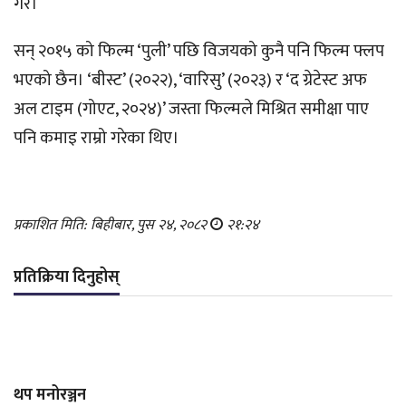
गरे।
सन् २०१५ को फिल्म ‘पुली’ पछि विजयको कुनै पनि फिल्म फ्लप
भएको छैन। ‘बीस्ट’ (२०२२), ‘वारिसु’ (२०२३) र ‘द ग्रेटेस्ट अफ
अल टाइम (गोएट, २०२४)’ जस्ता फिल्मले मिश्रित समीक्षा पाए
पनि कमाइ राम्रो गरेका थिए।
प्रकाशित मिति: बिहीबार, पुस २४, २०८२
२१:२४
प्रतिक्रिया दिनुहोस्
थप मनोरञ्जन