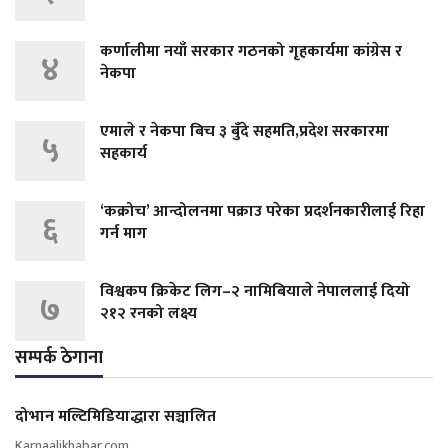
कर्णालीमा नयाँ सरकार गठनको गृहकार्यमा कांग्रेस र
४
नेकपा
एमाले र नेकपा बिच ३ बुँदे सहमति,प्रदेश सरकारमा
५
सहकार्य
‘कक्रोच’ आन्दोलनमा पक्राउ परेका प्रदर्शनकारीलाई रिहा
६
गर्न माग
विश्वकप क्रिकेट लिग–२ नामिबियाले नेपाललाई दियो
७
२१२ रनको लक्ष्य
सम्पर्क ठेगाना
दोभान मल्टिमिडियाद्धारा सञ्चालित
Karnaalikhabar.com