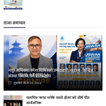
ताजा समाचार
नाट्टा सचिवमा रमेश घिमिरेको उम्मेदवारी, सदस्य–केन्द्रित
संस्था निर्माण गर्ने प्रतिबद्धता
शुक्रबार, साउन २२, २०८३
चलचित्र ‘माया भनेकै यस्तो होला’को शीर्ष गीत
सार्वजनिक