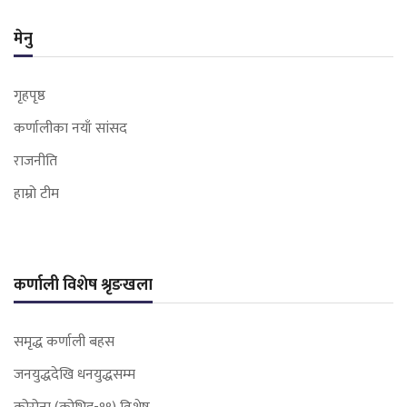
मेनु
गृहपृष्ठ
कर्णालीका नयाँ सांसद
राजनीति
हाम्रो टीम
कर्णाली विशेष श्रृङखला
समृद्ध कर्णाली बहस
जनयुद्धदेखि धनयुद्धसम्म