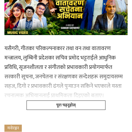
यसैगरी, गीतका परिकल्पनाकार तथा वन तथा वातावरण
मन्त्रालय, लुम्बिनी प्रदेशका सचिव प्रमोद भट्टराईले आधुनिक
प्रविधि, सृजनशीलता र संगीतको प्रभावकारी प्रयोगमार्फत
सरकारी सूचना, जनचेतना र संरक्षणका सन्देशहरू समुदायसम्म
सहज, दिगो र प्रभावकारी ढंगले पुर्‍याउन सकिने भएकाले यस्ता
रचनात्मक अभियानलाई प्राथमिकता दिइएको बताए।
पूरा पढ्नूहोस्
मनोरञ्जन