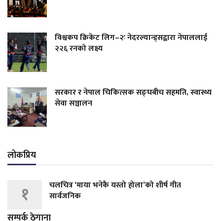
विश्वकप क्रिकेट लिग–२ः नेदरल्यान्ड्सद्वारा नेपाललाई
२२६ रनको लक्ष्य
सरकार र नेपाल चिकित्सक सङ्घबीच सहमति, स्वास्थ्य
सेवा सञ्चालन
लोकप्रिय
चलचित्र ‘माया भनेकै यस्तो होला’को शीर्ष गीत
१
सार्वजनिक
सम्पर्क ठेगाना