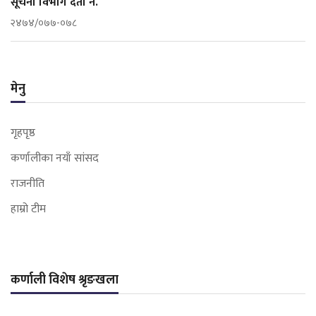
सूचना विभाग दर्ता नं.
२४७४/०७७-०७८
मेनु
गृहपृष्ठ
कर्णालीका नयाँ सांसद
राजनीति
हाम्रो टीम
कर्णाली विशेष श्रृङखला