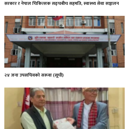
सरकार र नेपाल चिकित्सक सङ्घबीच सहमति, स्वास्थ्य सेवा सञ्चालन
२४ जना उपसचिवको सरूवा (सूची)