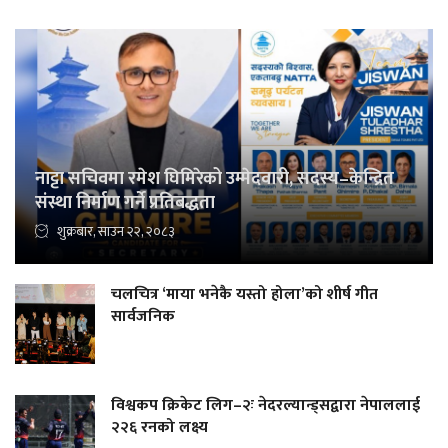
नाट्टा सचिवमा रमेश घिमिरेको उम्मेदवारी, सदस्य–केन्द्रित
संस्था निर्माण गर्ने प्रतिबद्धता
शुक्रबार, साउन २२, २०८३
चलचित्र ‘माया भनेकै यस्तो होला’को शीर्ष गीत
सार्वजनिक
विश्वकप क्रिकेट लिग–२ः नेदरल्यान्ड्सद्वारा नेपाललाई
२२६ रनको लक्ष्य