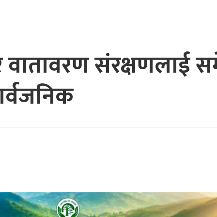
र वातावरण संरक्षणलाई समे
ार्वजनिक