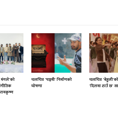
 मंगले'को
चलचित्र 'पञ्चमी' निर्माणको
चलचित्र 'बेहुली'
ंगीतिक
घोषणा
'दिलमा ठाउँ छ' स
 रामकृष्ण