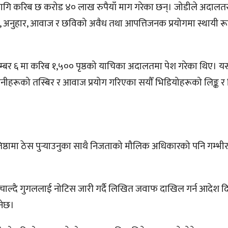
ा लागि करिब छ करोड ४० लाख रुपैयाँ माग गरेका छन्। जोडीले अदालत
त्व, अनुहार, आवाज र छविको अवैध तथा आपत्तिजनक प्रयोगमा स्थायी र
सेप्टेम्बर ६ मा करिब १,५०० पृष्ठको याचिका अदालतमा पेश गरेका थिए।
नीहरूको तस्बिर र आवाज प्रयोग गरिएका सयौँ भिडियोहरूको लिङ्क र 
तिष्ठामा ठेस पुर्‍याउनुका साथै निजताको मौलिक अधिकारको पनि गम्भी
ाल्दै गुगललाई नोटिस जारी गर्दै लिखित जवाफ दाखिल गर्न आदेश 
ुनेछ।