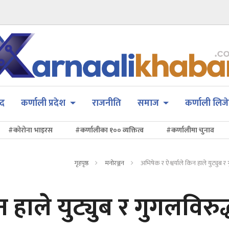
सद
कर्णाली प्रदेश
राजनीति
समाज
कर्णाली लिजे
#कोरोना भाइरस
#कर्णालीका १०० व्यक्तित्व
#कर्णालीमा चुनाव
गृहपृष्ठ
मनोरञ्जन
अभिषेक र ऐश्वर्याले किन हाले युट्युब र ग
 हाले युट्युब र गुगलविरुद