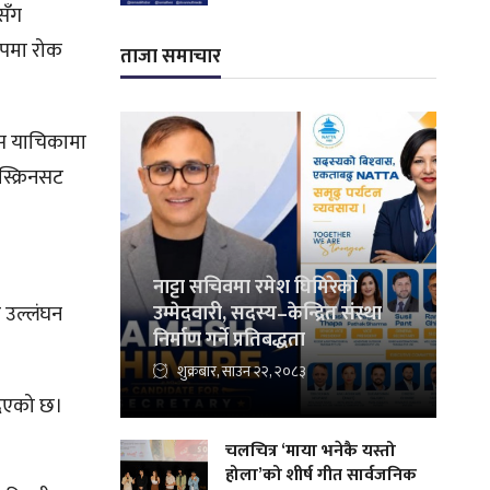
सँग
ूपमा रोक
ताजा समाचार
 यस याचिकामा
स्क्रिनसट
नाट्टा सचिवमा रमेश घिमिरेको
र उल्लंघन
उम्मेदवारी, सदस्य–केन्द्रित संस्था
निर्माण गर्ने प्रतिबद्धता
शुक्रबार, साउन २२, २०८३
दिएको छ।
चलचित्र ‘माया भनेकै यस्तो
होला’को शीर्ष गीत सार्वजनिक