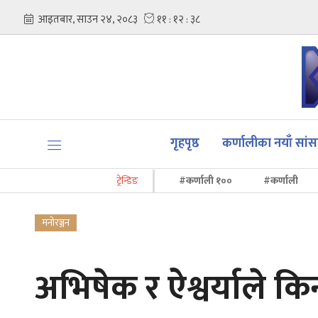
गृहपृष्ठ
कर्णालीका नयाँ सां
ट्रेन्डिङ
#कर्णाली १००
#कर्णाली
मनोरञ्जन
अभिषेक र ऐश्वर्याले किन