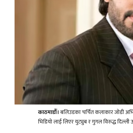
काठमाडौँ।
बलिउडका चर्चित कलाकार जोडी अभिषे
भिडियो लाई लिएर युट्युब र गुगल विरुद्ध दिल्ली 