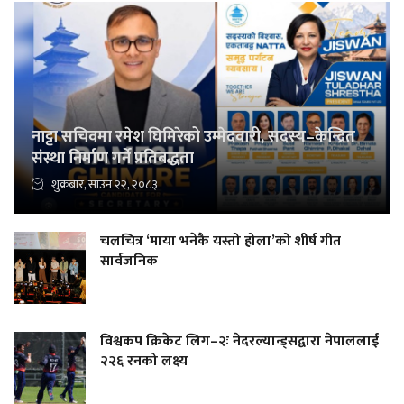
नाट्टा सचिवमा रमेश घिमिरेको उम्मेदवारी, सदस्य–केन्द्रित
संस्था निर्माण गर्ने प्रतिबद्धता
शुक्रबार, साउन २२, २०८३
चलचित्र ‘माया भनेकै यस्तो होला’को शीर्ष गीत
सार्वजनिक
विश्वकप क्रिकेट लिग–२ः नेदरल्यान्ड्सद्वारा नेपाललाई
२२६ रनको लक्ष्य