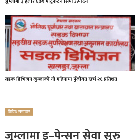
जुम्लामा ३ हजार ६७१ मेट्रिकटन सिमी उत्पादन
सडक डिभिजन जुम्लाको नौ महिनामा पुँजीगत खर्च २६ प्रतिशत
विविध समाचार
जुम्लामा इ–पेन्सन सेवा सुरु