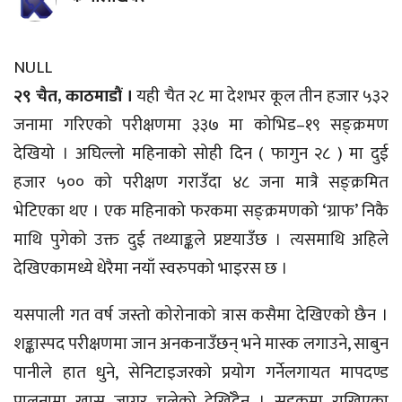
NULL
२९ चैत, काठमाडौं ।
यही चैत २८ मा देशभर कूल तीन हजार ५३२
जनामा गरिएको परीक्षणमा ३३७ मा कोभिड–१९ सङ्क्रमण
देखियो । अघिल्लो महिनाको सोही दिन ( फागुन २८ ) मा दुई
हजार ५०० को परीक्षण गराउँदा ४८ जना मात्रै सङ्क्रमित
भेटिएका थए । एक महिनाको फरकमा सङ्क्रमणको ‘ग्राफ’ निकै
माथि पुगेको उक्त दुई तथ्याङ्कले प्रष्टयाउँछ । त्यसमाथि अहिले
देखिएकामध्ये धेरैमा नयाँ स्वरुपको भाइरस छ ।
यसपाली गत वर्ष जस्तो कोरोनाको त्रास कसैमा देखिएको छैन ।
शङ्कास्पद परीक्षणमा जान अनकनाउँछन् भने मास्क लगाउने, साबुन
पानीले हात धुने, सेनिटाइजरको प्रयोग गर्नेलगायत मापदण्ड
पालनामा खास जागर चलेको देखिँदैन । सडकमा राखिएका