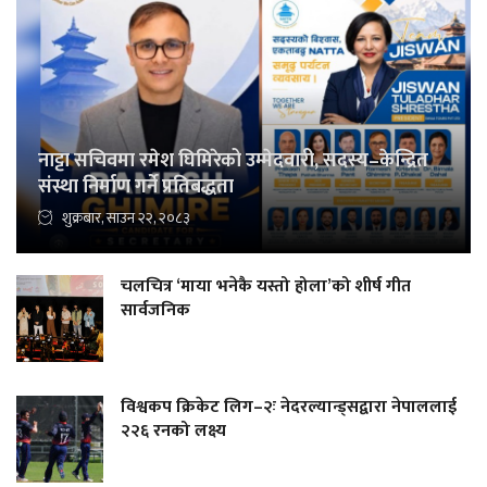
नाट्टा सचिवमा रमेश घिमिरेको उम्मेदवारी, सदस्य–केन्द्रित
संस्था निर्माण गर्ने प्रतिबद्धता
शुक्रबार, साउन २२, २०८३
चलचित्र ‘माया भनेकै यस्तो होला’को शीर्ष गीत
सार्वजनिक
विश्वकप क्रिकेट लिग–२ः नेदरल्यान्ड्सद्वारा नेपाललाई
२२६ रनको लक्ष्य