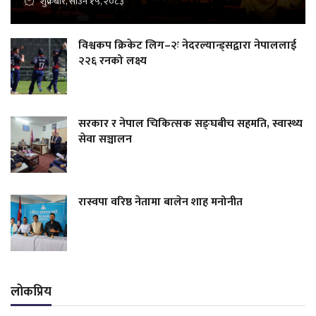
शुक्रबार, साउन १५, २०८३
विश्वकप क्रिकेट लिग–२ः नेदरल्यान्ड्सद्वारा नेपाललाई
२२६ रनको लक्ष्य
सरकार र नेपाल चिकित्सक सङ्घबीच सहमति, स्वास्थ्य
सेवा सञ्चालन
रास्वपा वरिष्ठ नेतामा बालेन शाह मनोनीत
लोकप्रिय