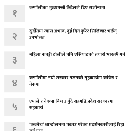
कर्णालीका मुख्यमन्त्री कँडेलले दिए राजीनामा
१
सुर्खेतमा ग्यास अभाव, दुई दिन कुरेर सिलिण्डर भर्छन्
२
उपभोक्ता
महिला कबड्डी टोलीले पनि एसियाडको तयारी भारतमै गर्ने
३
कर्णालीमा नयाँ सरकार गठनको गृहकार्यमा कांग्रेस र
४
नेकपा
एमाले र नेकपा बिच ३ बुँदे सहमति,प्रदेश सरकारमा
५
सहकार्य
‘कक्रोच’ आन्दोलनमा पक्राउ परेका प्रदर्शनकारीलाई रिहा
६