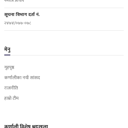
नमराज आचार्य
सूचना विभाग दर्ता नं.
२४७४/०७७-०७८
मेनु
गृहपृष्ठ
कर्णालीका नयाँ सांसद
राजनीति
हाम्रो टीम
कर्णाली विशेष श्रृङखला