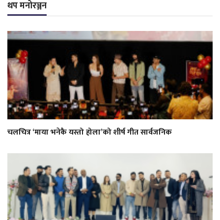
थप मनोरञ्जन
चलचित्र ‘माया भनेकै यस्तो होला’को शीर्ष गीत सार्वजनिक