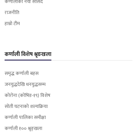
कर्णालीका नयाँ सांसद
राजनीति
हाम्रो टीम
कर्णाली विशेष श्रृङखला
समृद्ध कर्णाली बहस
जनयुद्धदेखि धनयुद्धसम्म
कोरोना (कोभिड-१९) विशेष
सोती घटनाको शल्यक्रिया
कर्णाली पालिका समीक्षा
कर्णाली १०० श्रृङ्खला