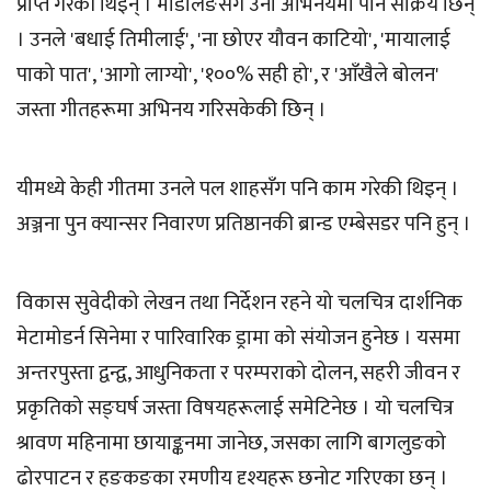
प्राप्त गरेकी थिइन् । मोडलिङसँगै उनी अभिनयमा पनि सक्रिय छिन्
। उनले 'बधाई तिमीलाई', 'ना छोएर यौवन काटियो', 'मायालाई
पाको पात', 'आगो लाग्यो', '१००% सही हो', र 'आँखैले बोलन'
जस्ता गीतहरूमा अभिनय गरिसकेकी छिन् ।
यीमध्ये केही गीतमा उनले पल शाहसँग पनि काम गरेकी थिइन् ।
अञ्जना पुन क्यान्सर निवारण प्रतिष्ठानकी ब्रान्ड एम्बेसडर पनि हुन् ।
विकास सुवेदीको लेखन तथा निर्देशन रहने यो चलचित्र दार्शनिक
मेटामोडर्न सिनेमा र पारिवारिक ड्रामा को संयोजन हुनेछ । यसमा
अन्तरपुस्ता द्वन्द्व, आधुनिकता र परम्पराको दोलन, सहरी जीवन र
प्रकृतिको सङ्घर्ष जस्ता विषयहरूलाई समेटिनेछ । यो चलचित्र
श्रावण महिनामा छायाङ्कनमा जानेछ, जसका लागि बागलुङको
ढोरपाटन र हङकङका रमणीय दृश्यहरू छनोट गरिएका छन् ।