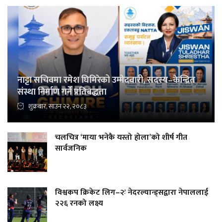
नाट्टा सचिवमा रमेश घिमिरेको उम्मेदवारी, सदस्य–केन्द्रित
संस्था निर्माण गर्ने प्रतिबद्धता
शुक्रबार, साउन २२, २०८३
चलचित्र ‘माया भनेकै यस्तो होला’को शीर्ष गीत
सार्वजनिक
विश्वकप क्रिकेट लिग–२ः नेदरल्यान्ड्सद्वारा नेपाललाई
२२६ रनको लक्ष्य