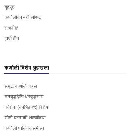
गृहपृष्ठ
कर्णालीका नयाँ सांसद
राजनीति
हाम्रो टीम
कर्णाली विशेष श्रृङखला
समृद्ध कर्णाली बहस
जनयुद्धदेखि धनयुद्धसम्म
कोरोना (कोभिड-१९) विशेष
सोती घटनाको शल्यक्रिया
कर्णाली पालिका समीक्षा