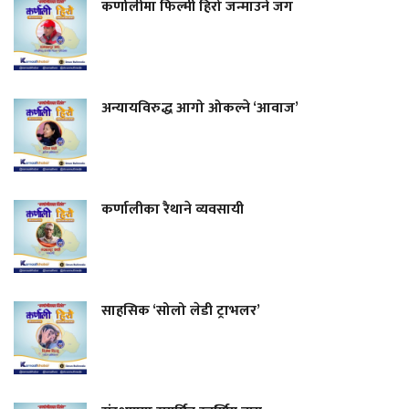
कर्णालीमा फिल्मी हिरो जन्माउने जग
अन्यायविरुद्ध आगो ओकल्ने ‘आवाज’
कर्णालीका रैथाने व्यवसायी
साहसिक ‘सोलो लेडी ट्राभलर’