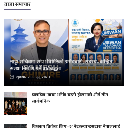
ताजा समाचार
नाट्टा सचिवमा रमेश घिमिरेको उम्मेदवारी, सदस्य–केन्द्रित
संस्था निर्माण गर्ने प्रतिबद्धता
शुक्रबार, साउन २२, २०८३
चलचित्र ‘माया भनेकै यस्तो होला’को शीर्ष गीत
सार्वजनिक
विश्वकप क्रिकेट लिग–२ः नेदरल्यान्ड्सद्वारा नेपाललाई