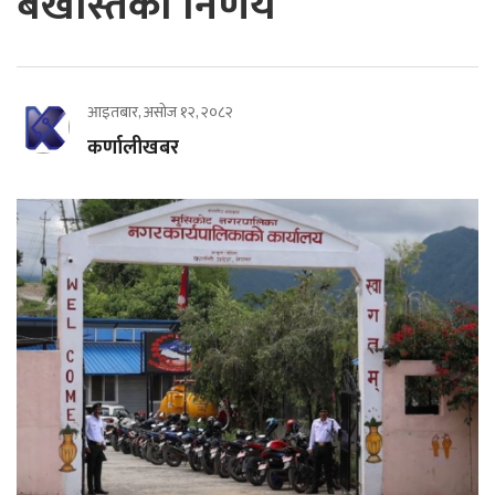
बर्खास्तको निर्णय
आइतबार, असोज १२, २०८२
कर्णालीखबर