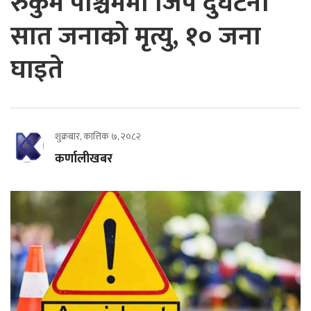
रुकुम पश्चिममा जिप दुर्घटना
सात जनाको मृत्यु, १० जना
घाइते
शुक्रबार, कात्तिक ७, २०८२
कर्णालीखबर