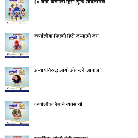
१० जना ‘कर्णाली हिरो’ सूचि सार्वजनिक
कर्णालीमा फिल्मी हिरो जन्माउने जग
अन्यायविरुद्ध आगो ओकल्ने ‘आवाज’
कर्णालीका रैथाने व्यवसायी