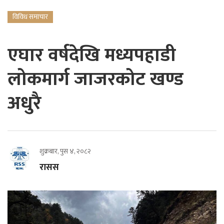
विविध समाचार
एघार वर्षदेखि मध्यपहाडी
लोकमार्ग जाजरकोट खण्ड
अधुरै
शुक्रबार, पुस ४, २०८२
रासस