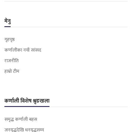
मेनु
गृहपृष्ठ
कर्णालीका नयाँ सांसद
राजनीति
हाम्रो टीम
कर्णाली विशेष श्रृङखला
समृद्ध कर्णाली बहस
जनयुद्धदेखि धनयुद्धसम्म