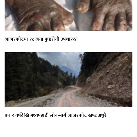
जाजरकोटमा १८ जना कुष्ठरोगी उपचाररत
एघार वर्षदेखि मध्यपहाडी लोकमार्ग जाजरकोट खण्ड अधुरै