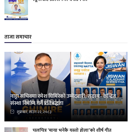
ताजा समाचार
नाट्टा सचिवमा रमेश घिमिरेको उम्मेदवारी, सदस्य–केन्द्रित
संस्था निर्माण गर्ने प्रतिबद्धता
शुक्रबार, साउन २२, २०८३
चलचित्र ‘माया भनेकै यस्तो होला’को शीर्ष गीत