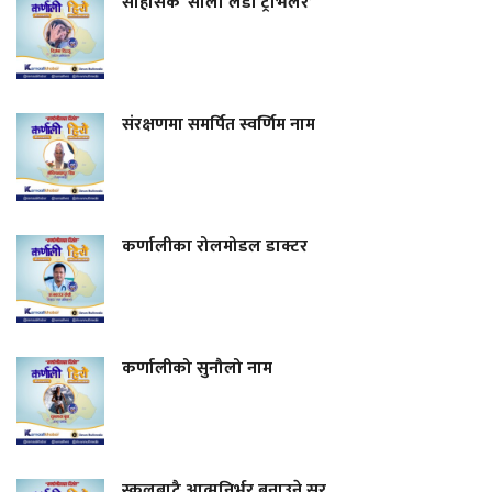
साहसिक ‘सोलो लेडी ट्राभलर’
संरक्षणमा समर्पित स्वर्णिम नाम
कर्णालीका रोलमोडल डाक्टर
कर्णालीको सुनौलो नाम
स्कूलबाटै आत्मनिर्भर बनाउने सर