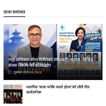
ताजा समाचार
नाट्टा सचिवमा रमेश घिमिरेको उम्मेदवारी, सदस्य–केन्द्रित
संस्था निर्माण गर्ने प्रतिबद्धता
शुक्रबार, साउन २२, २०८३
चलचित्र ‘माया भनेकै यस्तो होला’को शीर्ष गीत
सार्वजनिक