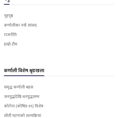
गृहपृष्ठ
कर्णालीका नयाँ सांसद
राजनीति
हाम्रो टीम
कर्णाली विशेष श्रृङखला
समृद्ध कर्णाली बहस
जनयुद्धदेखि धनयुद्धसम्म
कोरोना (कोभिड-१९) विशेष
सोती घटनाको शल्यक्रिया