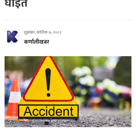
घाइते
शुक्रबार, कात्तिक ७, २०८२
कर्णालीखबर