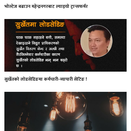
भोल्टेज बढाउन महेन्द्रनगरबाट ल्याइयो ट्रान्सफर्मर
सुर्खेतको लोडसेडिङमा कर्मचारी-व्यापारी सेटिङ !