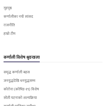
गृहपृष्ठ
कर्णालीका नयाँ सांसद
राजनीति
हाम्रो टीम
कर्णाली विशेष श्रृङखला
समृद्ध कर्णाली बहस
जनयुद्धदेखि धनयुद्धसम्म
कोरोना (कोभिड-१९) विशेष
सोती घटनाको शल्यक्रिया