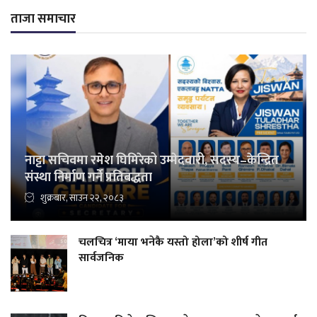
ताजा समाचार
नाट्टा सचिवमा रमेश घिमिरेको उम्मेदवारी, सदस्य–केन्द्रित
संस्था निर्माण गर्ने प्रतिबद्धता
शुक्रबार, साउन २२, २०८३
चलचित्र ‘माया भनेकै यस्तो होला’को शीर्ष गीत
सार्वजनिक