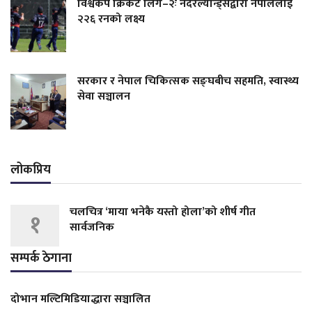
विश्वकप क्रिकेट लिग–२ः नेदरल्यान्ड्सद्वारा नेपाललाई
२२६ रनको लक्ष्य
सरकार र नेपाल चिकित्सक सङ्घबीच सहमति, स्वास्थ्य
सेवा सञ्चालन
लोकप्रिय
चलचित्र ‘माया भनेकै यस्तो होला’को शीर्ष गीत
१
सार्वजनिक
सम्पर्क ठेगाना
दोभान मल्टिमिडियाद्धारा सञ्चालित