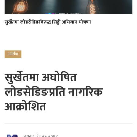
सुर्खेतमा लोडसेडिङविरुद्ध सिट्टी अभियान घोषणा
आर्थिक
सुर्खेतमा अघोषित
लोडसेडिङप्रति नागरिक
आक्रोशित
बुधबार, जेठ २५, २०७९