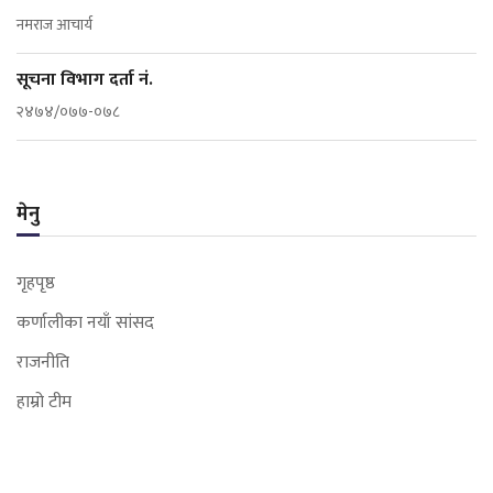
नमराज आचार्य
सूचना विभाग दर्ता नं.
२४७४/०७७-०७८
मेनु
गृहपृष्ठ
कर्णालीका नयाँ सांसद
राजनीति
हाम्रो टीम