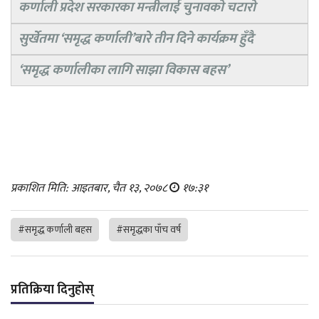
कर्णाली प्रदेश सरकारका मन्त्रीलाई चुनावको चटारो
सुर्खेतमा ‘समृद्ध कर्णाली’बारे तीन दिने कार्यक्रम हुँदै
‘समृद्ध कर्णालीका लागि साझा विकास बहस’
प्रकाशित मिति: आइतबार, चैत १३, २०७८
१७:३१
#समृद्ध कर्णाली बहस
#समृद्धका पाँच वर्ष
प्रतिक्रिया दिनुहोस्