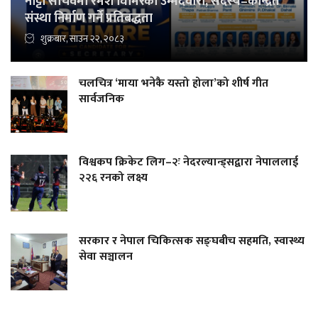
नाट्टा सचिवमा रमेश घिमिरेको उम्मेदवारी, सदस्य–केन्द्रित
संस्था निर्माण गर्ने प्रतिबद्धता
शुक्रबार, साउन २२, २०८३
चलचित्र ‘माया भनेकै यस्तो होला’को शीर्ष गीत
सार्वजनिक
विश्वकप क्रिकेट लिग–२ः नेदरल्यान्ड्सद्वारा नेपाललाई
२२६ रनको लक्ष्य
सरकार र नेपाल चिकित्सक सङ्घबीच सहमति, स्वास्थ्य
सेवा सञ्चालन