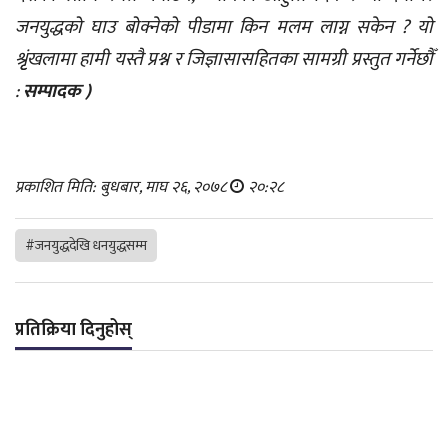
जनयुद्धको घाउ बोक्नेको पीडामा किन मलम लाग्न सकेन ? यो
श्रृृंखलामा हामी यस्तै प्रश्न र जिज्ञासासहितका सामग्री प्रस्तुत गर्नेछौँ
:
सम्पादक )
प्रकाशित मिति: बुधबार, माघ २६, २०७८
२०:२८
#जनयुद्धदेखि धनयुद्धसम्म
प्रतिक्रिया दिनुहोस्