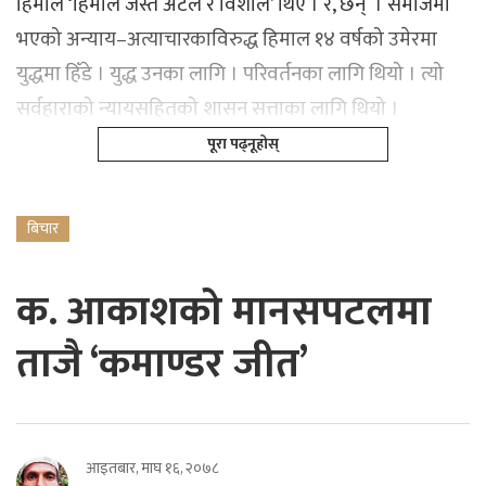
हिमाल ‘हिमाल जस्तै अटल र विशाल’ थिए । र, छन् । समाजमा
भएको अन्याय–अत्याचारकाविरुद्ध हिमाल १४ वर्षको उमेरमा
युद्धमा हिँडे । युद्ध उनका लागि । परिवर्तनका लागि थियो । त्यो
सर्वहाराको न्यायसहितको शासन सत्ताका लागि थियो ।
पूरा पढ्नूहोस्
बिचार
क. आकाशको मानसपटलमा
ताजै ‘कमाण्डर जीत’
आइतबार, माघ १६, २०७८