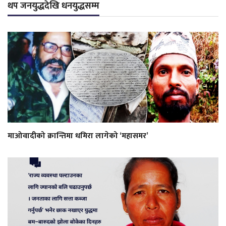
थप जनयुद्धदेखि धनयुद्धसम्म
माओवादीको क्रान्तिमा धमिरा लागेको ‘महासमर’