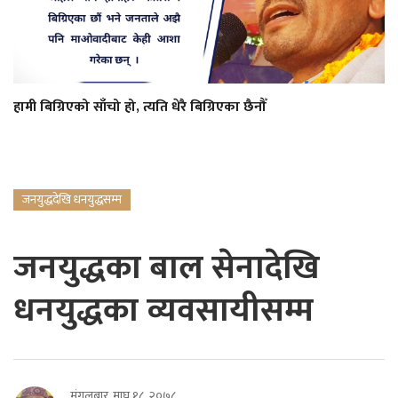
हामी बिग्रिएको साँचो हो, त्यति धेरै बिग्रिएका छैनौँ
जनयुद्धदेखि धनयुद्धसम्म
जनयुद्धका बाल सेनादेखि
धनयुद्धका व्यवसायीसम्म
मंगलबार, माघ १८, २०७८