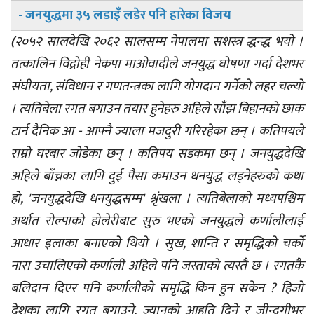
- जनयुद्धमा ३५ लडाइँ लडेर पनि हारेका विजय
(
२०५२ सालदेखि २०६२ सालसम्म नेपालमा सशस्त्र द्धन्द्ध भयो ।
तत्कालिन विद्रोही नेकपा माओवादीले जनयुद्ध घोषणा गर्दा देशभर
संघीयता, संविधान र गणतन्त्रका लागि योगदान गर्नेको लहर चल्यो
। त्यतिबेला रगत बगाउन तयार हुनेहरु अहिले साँझ बिहानको छाक
टार्न दैनिक आ - आफ्नै ज्याला मजदुरी गरिरहेका छन् । कतिपयले
राम्रो घरबार जोडेका छन् । कतिपय सडकमा छन् । जनयुद्धदेखि
अहिले बाँच्नका लागि दुई पैसा कमाउन धनयुद्ध लड्नेहरुको कथा
हो, 'जनयुद्धदेखि धनयुद्धसम्म' श्रृंखला । त्यतिबेलाको मध्यपश्चिम
अर्थात रोल्पाको होलेरीबाट सुरु भएको जनयुद्धले कर्णालीलाई
आधार इलाका बनाएको थियो । सुख, शान्ति र समृद्धिको चर्को
नारा उचालिएको कर्णाली अहिले पनि जस्ताको त्यस्तै छ । रगतकै
बलिदान दिएर पनि कर्णालीको समृद्धि किन हुन सकेन ? हिजो
देशका लागि रगत बगाउने, ज्यानको आहुति दिने र जीन्दगीभर