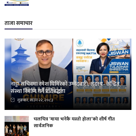
ताजा समाचार
नाट्टा सचिवमा रमेश घिमिरेको उम्मेदवारी, सदस्य–केन्द्रित
संस्था निर्माण गर्ने प्रतिबद्धता
शुक्रबार, साउन २२, २०८३
चलचित्र ‘माया भनेकै यस्तो होला’को शीर्ष गीत
सार्वजनिक