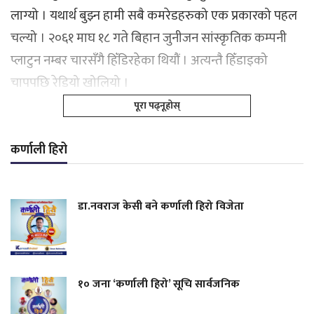
लाग्यो । यथार्थ बुझ्न हामी सबै कमरेडहरुको एक प्रकारको पहल
चल्यो । २०६१ माघ १८ गते बिहान जुनीजन सांस्कृतिक कम्पनी
प्लाटुन नम्बर चारसँगै हिँडिरहेका थियौं । अत्यन्तै हिँडाइको
चापपछि रेडियो खोलियो ।
पूरा पढ्नूहोस्
कर्णाली हिरो
डा.नवराज केसी बने कर्णाली हिरो विजेता
१० जना ‘कर्णाली हिरो’ सूचि सार्वजनिक