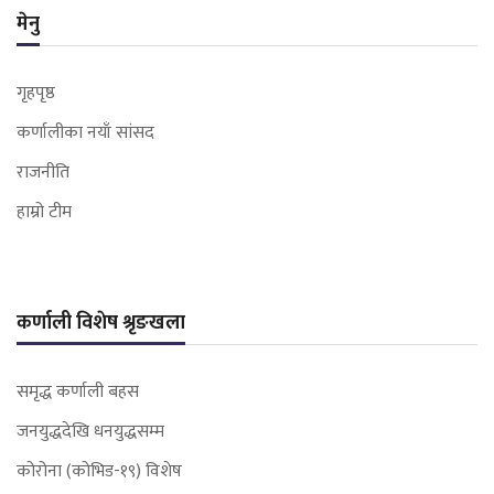
मेनु
गृहपृष्ठ
कर्णालीका नयाँ सांसद
राजनीति
हाम्रो टीम
कर्णाली विशेष श्रृङखला
समृद्ध कर्णाली बहस
जनयुद्धदेखि धनयुद्धसम्म
कोरोना (कोभिड-१९) विशेष