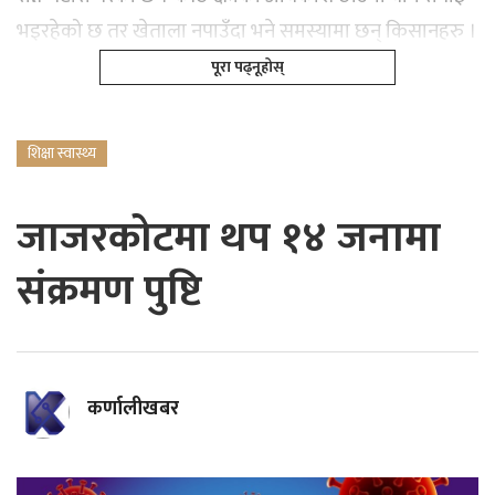
भइरहेको छ तर खेताला नपाउँदा भने समस्यामा छन् किसानहरु ।
पूरा पढ्नूहोस्
शिक्षा स्वास्थ्य
जाजरकोटमा थप १४ जनामा
संक्रमण पुष्टि
कर्णालीखबर