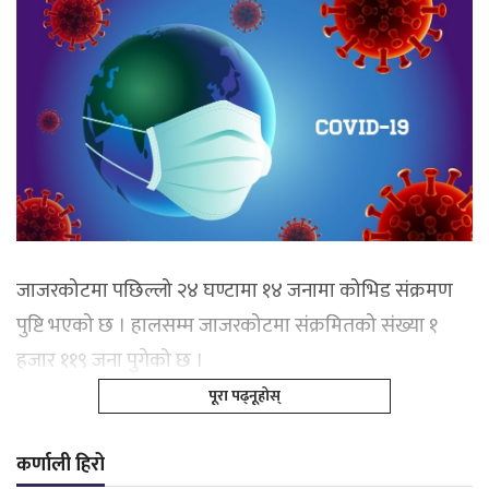
जाजरकोटमा पछिल्लो २४ घण्टामा १४ जनामा कोभिड संक्रमण
पुष्टि भएको छ । हालसम्म जाजरकोटमा संक्रमितको संख्या १
हजार ११९ जना पुगेको छ ।
पूरा पढ्नूहोस्
कर्णाली हिरो