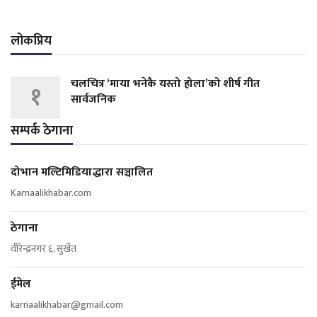
लोकप्रिय
चलचित्र ‘माया भनेकै यस्तो होला’को शीर्ष गीत
१
सार्वजनिक
सम्पर्क ठेगाना
दोभान मल्टिमिडियाद्धारा सञ्चालित
Karnaalikhabar.com
ठेगाना
वीरेन्द्रनगर ६, सुर्खेत
ईमेल
karnaalikhabar@gmail.com