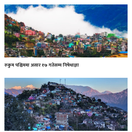
रुकुम पश्चिममा असार १७ गतेसम्म निषेधाज्ञा