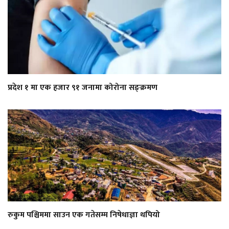
प्रदेश १ मा एक हजार ९१ जनामा कोरोना सङ्क्रमण
रुकुम पश्चिममा साउन एक गतेसम्म निषेधाज्ञा थपियो