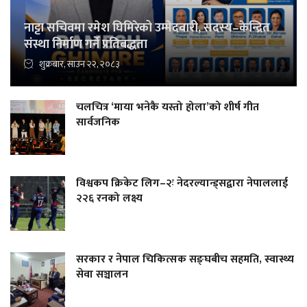
नाट्टा सचिवमा रमेश घिमिरेको उम्मेदवारी, सदस्य–केन्द्रित
संस्था निर्माण गर्ने प्रतिबद्धता
शुक्रबार, साउन २२, २०८३
चलचित्र ‘माया भनेकै यस्तो होला’को शीर्ष गीत
सार्वजनिक
विश्वकप क्रिकेट लिग–२ः नेदरल्यान्ड्सद्वारा नेपाललाई
२२६ रनको लक्ष्य
सरकार र नेपाल चिकित्सक सङ्घबीच सहमति, स्वास्थ्य
सेवा सञ्चालन