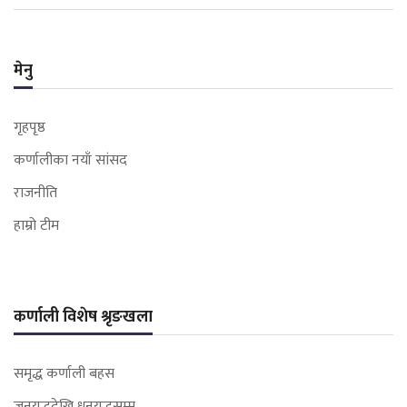
मेनु
गृहपृष्ठ
कर्णालीका नयाँ सांसद
राजनीति
हाम्रो टीम
कर्णाली विशेष श्रृङखला
समृद्ध कर्णाली बहस
जनयुद्धदेखि धनयुद्धसम्म