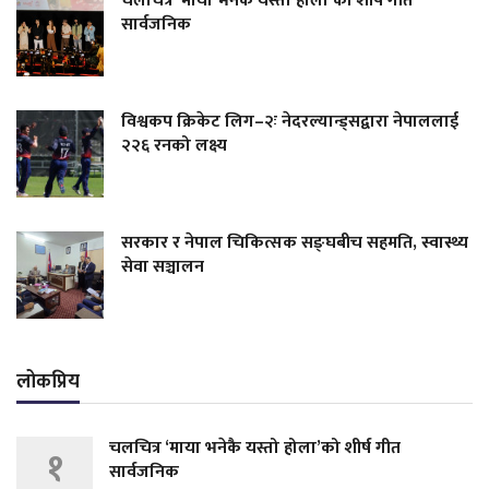
चलचित्र ‘माया भनेकै यस्तो होला’को शीर्ष गीत
सार्वजनिक
विश्वकप क्रिकेट लिग–२ः नेदरल्यान्ड्सद्वारा नेपाललाई
२२६ रनको लक्ष्य
सरकार र नेपाल चिकित्सक सङ्घबीच सहमति, स्वास्थ्य
सेवा सञ्चालन
लोकप्रिय
चलचित्र ‘माया भनेकै यस्तो होला’को शीर्ष गीत
१
सार्वजनिक