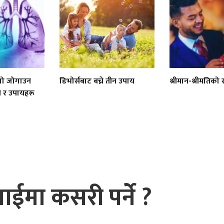
्सो जोगाउन
डिभोर्सबाट बच्ने तीन उपाय
श्रीमान-श्रीमतिको 
 र उपायहरू
ईमा कसरी पर्ने ?