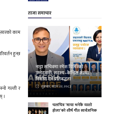
ताजा समाचार
अनुसारको काम
रिवर्तन हुन्छ
नाट्टा सचिवमा रमेश घिमिरेको
उम्मेदवारी, सदस्य–केन्द्रित संस्था
निर्माण गर्ने प्रतिबद्धता
शुक्रबार, साउन २२, २०८३
्नो गल्ती र
् ।
चलचित्र ‘माया भनेकै यस्तो
होला’को शीर्ष गीत सार्वजनिक