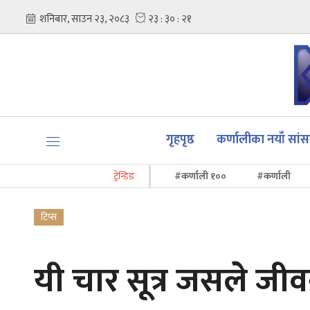
गृहपृष्ठ
कर्णालीका नयाँ सां
ट्रेन्डिङ
#कर्णाली १००
#कर्णाली
टिप्स
यी चार सूत्र जसले जीवन