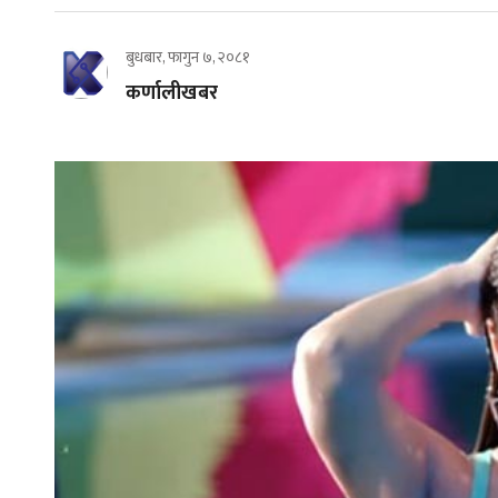
बुधबार, फागुन ७, २०८१
कर्णालीखबर