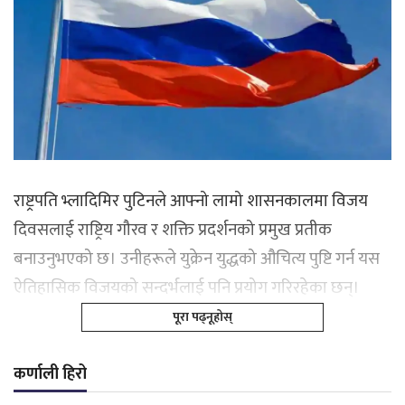
राष्ट्रपति भ्लादिमिर पुटिनले आफ्नो लामो शासनकालमा विजय
दिवसलाई राष्ट्रिय गौरव र शक्ति प्रदर्शनको प्रमुख प्रतीक
बनाउनुभएको छ। उनीहरूले युक्रेन युद्धको औचित्य पुष्टि गर्न यस
ऐतिहासिक विजयको सन्दर्भलाई पनि प्रयोग गरिरहेका छन्।
पूरा पढ्नूहोस्
कर्णाली हिरो