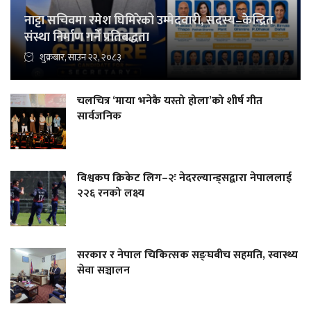
नाट्टा सचिवमा रमेश घिमिरेको उम्मेदवारी, सदस्य–केन्द्रित
संस्था निर्माण गर्ने प्रतिबद्धता
शुक्रबार, साउन २२, २०८३
चलचित्र ‘माया भनेकै यस्तो होला’को शीर्ष गीत
सार्वजनिक
विश्वकप क्रिकेट लिग–२ः नेदरल्यान्ड्सद्वारा नेपाललाई
२२६ रनको लक्ष्य
सरकार र नेपाल चिकित्सक सङ्घबीच सहमति, स्वास्थ्य
सेवा सञ्चालन