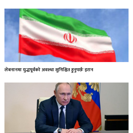
लेबनानमा युद्धपूर्वको अवस्था सुनिश्चित हुनुपर्छः इरान