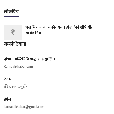
लोकप्रिय
चलचित्र ‘माया भनेकै यस्तो होला’को शीर्ष गीत
१
सार्वजनिक
सम्पर्क ठेगाना
दोभान मल्टिमिडियाद्धारा सञ्चालित
Karnaalikhabar.com
ठेगाना
वीरेन्द्रनगर ६, सुर्खेत
ईमेल
karnaalikhabar@gmail.com