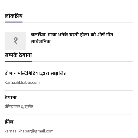
लोकप्रिय
चलचित्र ‘माया भनेकै यस्तो होला’को शीर्ष गीत
१
सार्वजनिक
सम्पर्क ठेगाना
दोभान मल्टिमिडियाद्धारा सञ्चालित
Karnaalikhabar.com
ठेगाना
वीरेन्द्रनगर ६, सुर्खेत
ईमेल
karnaalikhabar@gmail.com