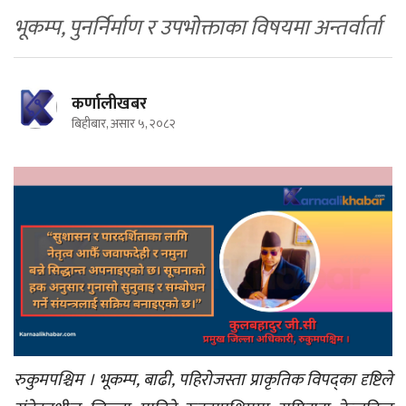
भूकम्प, पुनर्निर्माण र उपभोक्ताका विषयमा अन्तर्वार्ता
कर्णालीखबर
बिहीबार, असार ५, २०८२
रुकुमपश्चिम । भूकम्प, बाढी, पहिरोजस्ता प्राकृतिक विपद्का दृष्टिले