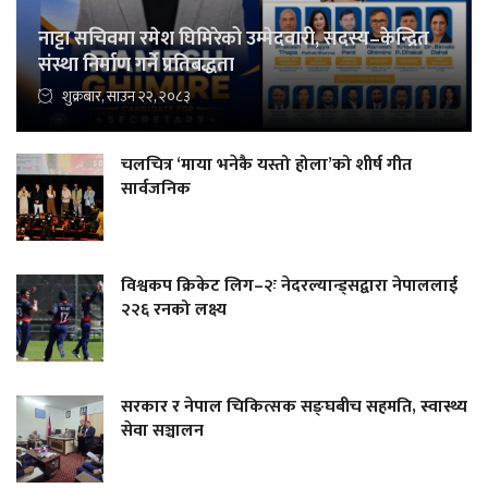
नाट्टा सचिवमा रमेश घिमिरेको उम्मेदवारी, सदस्य–केन्द्रित
संस्था निर्माण गर्ने प्रतिबद्धता
शुक्रबार, साउन २२, २०८३
चलचित्र ‘माया भनेकै यस्तो होला’को शीर्ष गीत
सार्वजनिक
विश्वकप क्रिकेट लिग–२ः नेदरल्यान्ड्सद्वारा नेपाललाई
२२६ रनको लक्ष्य
सरकार र नेपाल चिकित्सक सङ्घबीच सहमति, स्वास्थ्य
सेवा सञ्चालन