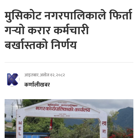
मुसिकोट नगरपालिकाले फिर्ता
गर्‍यो करार कर्मचारी
बर्खास्तको निर्णय
आइतबार, असोज १२, २०८२
कर्णालीखबर