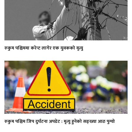
रुकुम पश्चिममा करेन्ट लागेर एक युवकको मृत्यु
रुकुम पश्चिम जिप दुर्घटना अपडेट : मृत्यु हुनेको सङ्ख्या आठ पुग्यो