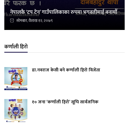
नेपालकै ‘टप टेन’ गाउँपालिकाका रुपमा भगवतीमाई बनायौँ
सोमबार, वैशाख १२, २०७९
कर्णाली हिरो
डा.नवराज केसी बने कर्णाली हिरो विजेता
१० जना ‘कर्णाली हिरो’ सूचि सार्वजनिक