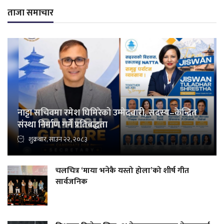
ताजा समाचार
नाट्टा सचिवमा रमेश घिमिरेको उम्मेदवारी, सदस्य–केन्द्रित
संस्था निर्माण गर्ने प्रतिबद्धता
शुक्रबार, साउन २२, २०८३
चलचित्र ‘माया भनेकै यस्तो होला’को शीर्ष गीत
सार्वजनिक