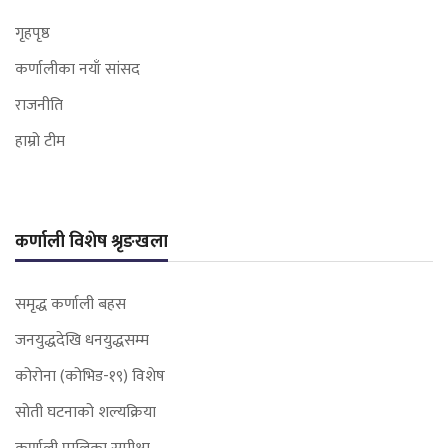
गृहपृष्ठ
कर्णालीका नयाँ सांसद
राजनीति
हाम्रो टीम
कर्णाली विशेष श्रृङखला
समृद्ध कर्णाली बहस
जनयुद्धदेखि धनयुद्धसम्म
कोरोना (कोभिड-१९) विशेष
सोती घटनाको शल्यक्रिया