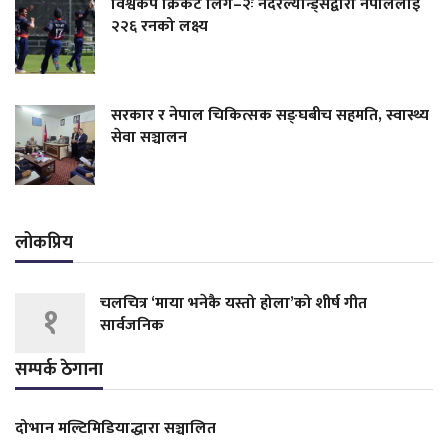
विश्वकप क्रिकेट लिग–२ः नेदरल्यान्ड्सद्वारा नेपाललाई
२२६ रनको लक्ष्य
सरकार र नेपाल चिकित्सक सङ्घबीच सहमति, स्वास्थ्य
सेवा सञ्चालन
लोकप्रिय
चलचित्र ‘माया भनेकै यस्तो होला’को शीर्ष गीत
१
सार्वजनिक
सम्पर्क ठेगाना
दोभान मल्टिमिडियाद्धारा सञ्चालित