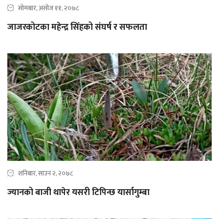
सोमबार, असोज ११, २०७८
जाजरकोटका महेन्द्र सिंहको संघर्ष र सफलता
शनिबार, साउन २, २०७८
ज्यानको बाजी थापेर यसरी टिपिन्छ यार्सागुम्बा