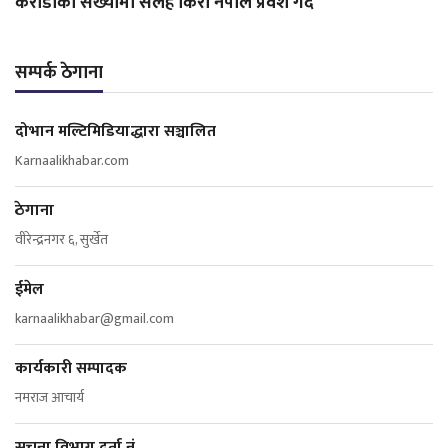
कराेडाैंकाे संख्यामा सलह किरा नेपाल प्रवेश गर्दै
सम्पर्क ठेगाना
दोभान मल्टिमिडियाद्धारा सञ्चालित
Karnaalikhabar.com
ठेगाना
वीरेन्द्रनगर ६, सुर्खेत
ईमेल
karnaalikhabar@gmail.com
कार्यकारी सम्पादक
नमराज आचार्य
सूचना विभाग दर्ता नं.