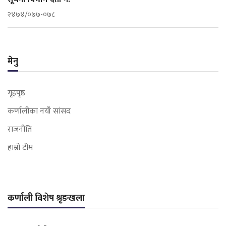
२४७४/०७७-०७८
मेनु
गृहपृष्ठ
कर्णालीका नयाँ सांसद
राजनीति
हाम्रो टीम
कर्णाली विशेष श्रृङखला